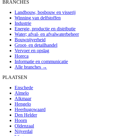
BRANCHES
Landbouw, bosbouw en visserij
Winning van delfstoffen
Industrie
Energie, productie en distributie
Water; afval- en afvalwaterbeheer
Bouwnijverheid
Groot- en detailhandel
Vervoer en opslag
Horeca
Informatie en communicatie
Alle branches →
PLAATSEN
Enschede
Almelo
Alkmaar
Hengelo
Heerhugowaard
Den Helder
Hoorn
Oldenzaal
Nijverdal