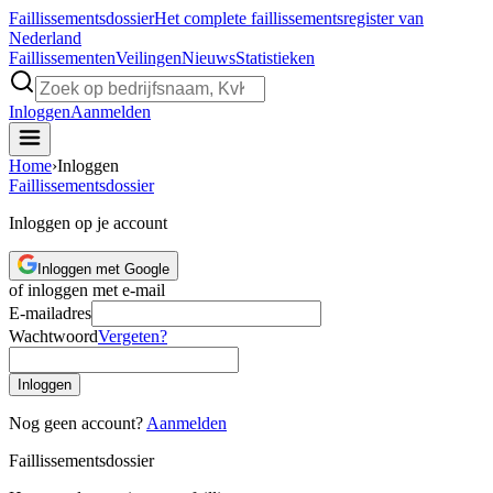
Faillissements
dossier
Het complete faillissementsregister van
Nederland
Faillissementen
Veilingen
Nieuws
Statistieken
Inloggen
Aanmelden
Home
›
Inloggen
Faillissements
dossier
Inloggen op je account
Inloggen met Google
of inloggen met e-mail
E-mailadres
Wachtwoord
Vergeten?
Inloggen
Nog geen account?
Aanmelden
Faillissements
dossier