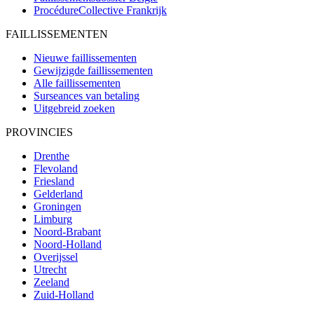
ProcédureCollective
Frankrijk
FAILLISSEMENTEN
Nieuwe faillissementen
Gewijzigde faillissementen
Alle faillissementen
Surseances van betaling
Uitgebreid zoeken
PROVINCIES
Drenthe
Flevoland
Friesland
Gelderland
Groningen
Limburg
Noord-Brabant
Noord-Holland
Overijssel
Utrecht
Zeeland
Zuid-Holland