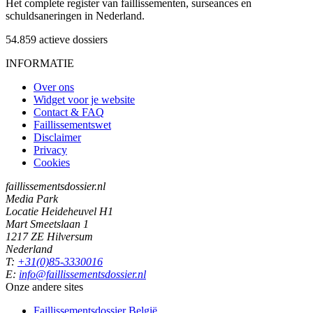
Het complete register van faillissementen, surseances en
schuldsaneringen in Nederland.
54.859
actieve dossiers
INFORMATIE
Over ons
Widget voor je website
Contact & FAQ
Faillissementswet
Disclaimer
Privacy
Cookies
faillissementsdossier.nl
Media Park
Locatie Heideheuvel H1
Mart Smeetslaan 1
1217 ZE Hilversum
Nederland
T:
+31(0)85-3330016
E:
info@faillissementsdossier.nl
Onze andere sites
Faillissementsdossier
België