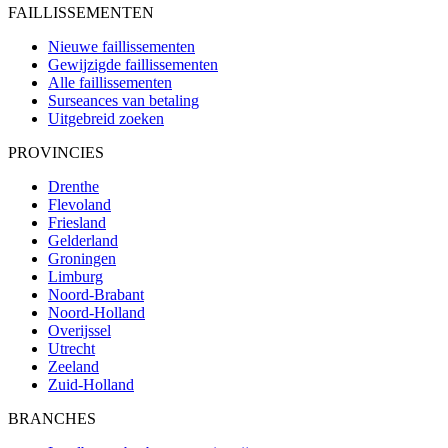
FAILLISSEMENTEN
Nieuwe faillissementen
Gewijzigde faillissementen
Alle faillissementen
Surseances van betaling
Uitgebreid zoeken
PROVINCIES
Drenthe
Flevoland
Friesland
Gelderland
Groningen
Limburg
Noord-Brabant
Noord-Holland
Overijssel
Utrecht
Zeeland
Zuid-Holland
BRANCHES