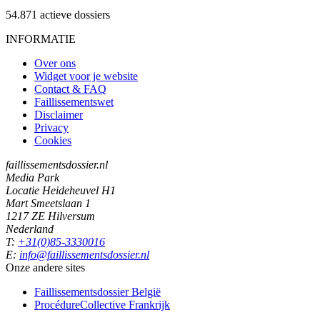
54.871
actieve dossiers
INFORMATIE
Over ons
Widget voor je website
Contact & FAQ
Faillissementswet
Disclaimer
Privacy
Cookies
faillissementsdossier.nl
Media Park
Locatie Heideheuvel H1
Mart Smeetslaan 1
1217 ZE Hilversum
Nederland
T:
+31(0)85-3330016
E:
info@faillissementsdossier.nl
Onze andere sites
Faillissementsdossier
België
ProcédureCollective
Frankrijk