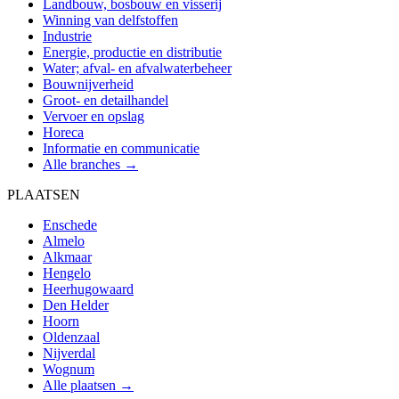
Landbouw, bosbouw en visserij
Winning van delfstoffen
Industrie
Energie, productie en distributie
Water; afval- en afvalwaterbeheer
Bouwnijverheid
Groot- en detailhandel
Vervoer en opslag
Horeca
Informatie en communicatie
Alle branches →
PLAATSEN
Enschede
Almelo
Alkmaar
Hengelo
Heerhugowaard
Den Helder
Hoorn
Oldenzaal
Nijverdal
Wognum
Alle plaatsen →