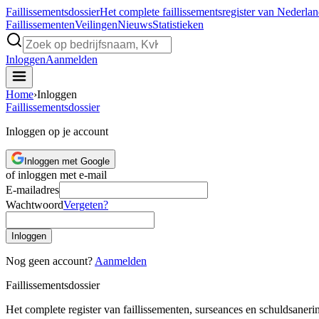
Faillissements
dossier
Het complete faillissementsregister van Nederla
Faillissementen
Veilingen
Nieuws
Statistieken
Inloggen
Aanmelden
Home
›
Inloggen
Faillissements
dossier
Inloggen op je account
Inloggen met Google
of inloggen met e-mail
E-mailadres
Wachtwoord
Vergeten?
Inloggen
Nog geen account?
Aanmelden
Faillissements
dossier
Het complete register van faillissementen, surseances en schuldsaner