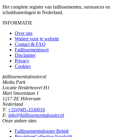
Het complete register van faillissementen, surseances en
schuldsaneringen in Nederland.
INFORMATIE
Over ons
Widget voor je website
Contact & FAQ
Faillissementswet
Disclaimer
Privacy
Cookies
faillissementsdossier.nl
Media Park
Locatie Heideheuvel H1
Mart Smeetslaan 1
1217 ZE Hilversum
Nederland
T:
+31(0)85-3330016
E:
info@faillissementsdossier.nl
Onze andere sites
Faillissementsdossier
België
ProcédureCollective
Frankrijk