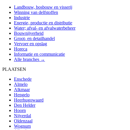
Landbouw, bosbouw en visserij
Winning van delfstoffen
Industrie
Energie, productie en distributie
Water; afval- en afvalwaterbeheer
Bouwnijverheid
Groot- en detailhandel
Vervoer en opslag
Horeca
Informatie en communicatie
Alle branches →
PLAATSEN
Enschede
Almelo
Alkmaar
Hengelo
Heerhugowaard
Den Helder
Hoorn
Nijverdal
Oldenzaal
Wognum