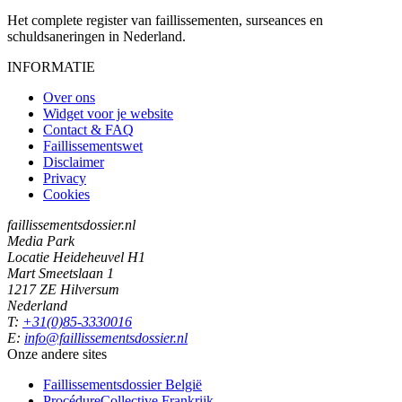
Het complete register van faillissementen, surseances en
schuldsaneringen in Nederland.
INFORMATIE
Over ons
Widget voor je website
Contact & FAQ
Faillissementswet
Disclaimer
Privacy
Cookies
faillissementsdossier.nl
Media Park
Locatie Heideheuvel H1
Mart Smeetslaan 1
1217 ZE Hilversum
Nederland
T:
+31(0)85-3330016
E:
info@faillissementsdossier.nl
Onze andere sites
Faillissementsdossier
België
ProcédureCollective
Frankrijk