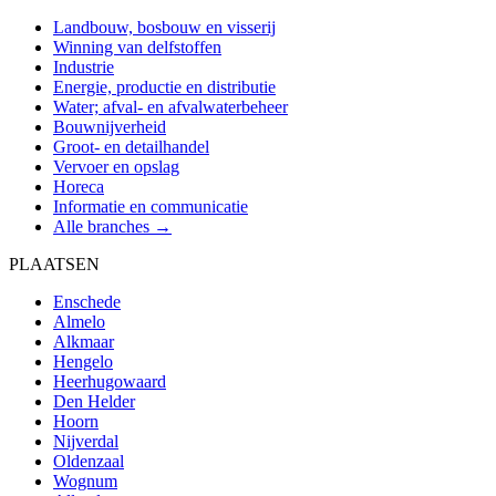
Landbouw, bosbouw en visserij
Winning van delfstoffen
Industrie
Energie, productie en distributie
Water; afval- en afvalwaterbeheer
Bouwnijverheid
Groot- en detailhandel
Vervoer en opslag
Horeca
Informatie en communicatie
Alle branches →
PLAATSEN
Enschede
Almelo
Alkmaar
Hengelo
Heerhugowaard
Den Helder
Hoorn
Nijverdal
Oldenzaal
Wognum