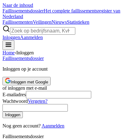
Naar de inhoud
Faillissements
dossier
Het complete faillissementsregister van
Nederland
Faillissementen
Veilingen
Nieuws
Statistieken
Inloggen
Aanmelden
Home
›
Inloggen
Faillissements
dossier
Inloggen op je account
Inloggen met Google
of inloggen met e-mail
E-mailadres
Wachtwoord
Vergeten?
Inloggen
Nog geen account?
Aanmelden
Faillissements
dossier