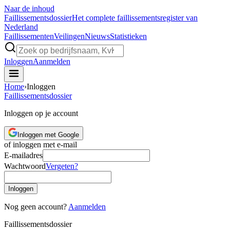
Naar de inhoud
Faillissements
dossier
Het complete faillissementsregister van
Nederland
Faillissementen
Veilingen
Nieuws
Statistieken
Inloggen
Aanmelden
Home
›
Inloggen
Faillissements
dossier
Inloggen op je account
Inloggen met Google
of inloggen met e-mail
E-mailadres
Wachtwoord
Vergeten?
Inloggen
Nog geen account?
Aanmelden
Faillissements
dossier