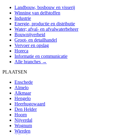
Landbouw, bosbouw en visserij
Winning van delfstoffen
Industrie
Energie, productie en distributie
Water; afval- en afvalwaterbeheer
Bouwnijverheid
Groot- en detailhandel
Vervoer en opslag
Horeca
Informatie en communicatie
Alle branches →
PLAATSEN
Enschede
Almelo
Alkmaar
Hengelo
Heerhugowaard
Den Helder
Hoorn
Nijverdal
Wognum
Wierden