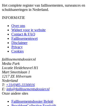
Het complete register van faillissementen, surseances en
schuldsaneringen in Nederland.
INFORMATIE
Over ons
Widget voor je website
Contact & FAQ
Faillissementswet
Disclaimer
Privacy
Cookies
faillissementsdossier.nl
Media Park
Locatie Heideheuvel H1
Mart Smeetslaan 1
1217 ZE Hilversum
Nederland
T:
+31(0)85-3330016
E:
info@faillissementsdossier.nl
Onze andere sites
Faillissementsdossier
België
ProcédureCollective
Frankrijk