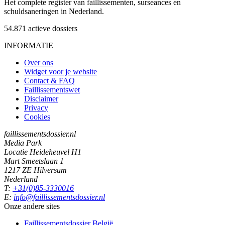
Het complete register van faillissementen, surseances en
schuldsaneringen in Nederland.
54.871
actieve dossiers
INFORMATIE
Over ons
Widget voor je website
Contact & FAQ
Faillissementswet
Disclaimer
Privacy
Cookies
faillissementsdossier.nl
Media Park
Locatie Heideheuvel H1
Mart Smeetslaan 1
1217 ZE Hilversum
Nederland
T:
+31(0)85-3330016
E:
info@faillissementsdossier.nl
Onze andere sites
Faillissementsdossier
België