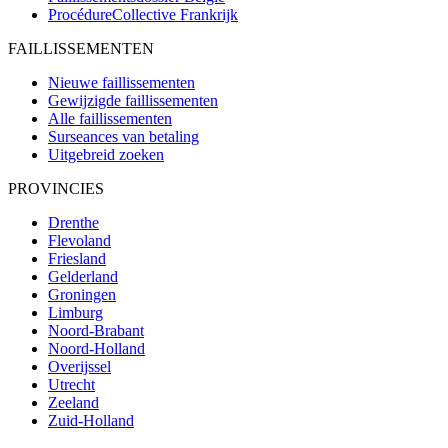
ProcédureCollective
Frankrijk
FAILLISSEMENTEN
Nieuwe faillissementen
Gewijzigde faillissementen
Alle faillissementen
Surseances van betaling
Uitgebreid zoeken
PROVINCIES
Drenthe
Flevoland
Friesland
Gelderland
Groningen
Limburg
Noord-Brabant
Noord-Holland
Overijssel
Utrecht
Zeeland
Zuid-Holland