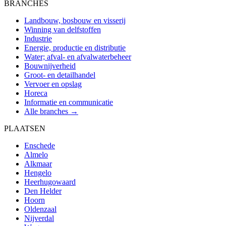
BRANCHES
Landbouw, bosbouw en visserij
Winning van delfstoffen
Industrie
Energie, productie en distributie
Water; afval- en afvalwaterbeheer
Bouwnijverheid
Groot- en detailhandel
Vervoer en opslag
Horeca
Informatie en communicatie
Alle branches →
PLAATSEN
Enschede
Almelo
Alkmaar
Hengelo
Heerhugowaard
Den Helder
Hoorn
Oldenzaal
Nijverdal