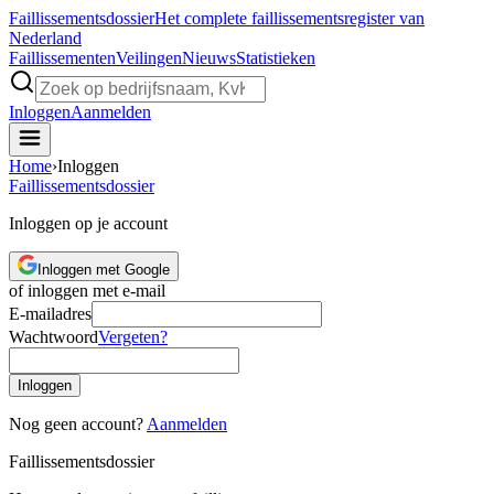
Faillissements
dossier
Het complete faillissementsregister van
Nederland
Faillissementen
Veilingen
Nieuws
Statistieken
Inloggen
Aanmelden
Home
›
Inloggen
Faillissements
dossier
Inloggen op je account
Inloggen met Google
of inloggen met e-mail
E-mailadres
Wachtwoord
Vergeten?
Inloggen
Nog geen account?
Aanmelden
Faillissements
dossier