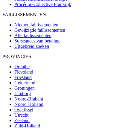
ProcédureCollective
Frankrijk
FAILLISSEMENTEN
Nieuwe faillissementen
Gewijzigde faillissementen
Alle faillissementen
Surseances van betaling
Uitgebreid zoeken
PROVINCIES
Drenthe
Flevoland
Friesland
Gelderland
Groningen
Limburg
Noord-Brabant
Noord-Holland
Overijssel
Utrecht
Zeeland
Zuid-Holland