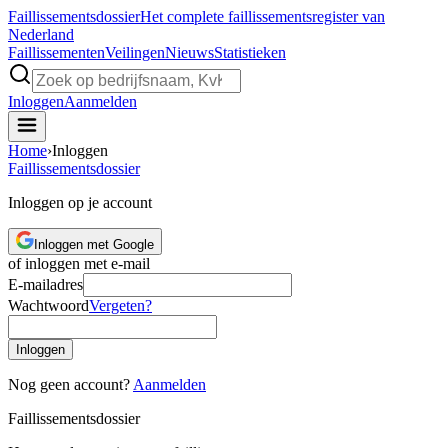
Faillissements
dossier
Het complete faillissementsregister van
Nederland
Faillissementen
Veilingen
Nieuws
Statistieken
Inloggen
Aanmelden
Home
›
Inloggen
Faillissements
dossier
Inloggen op je account
Inloggen met Google
of inloggen met e-mail
E-mailadres
Wachtwoord
Vergeten?
Inloggen
Nog geen account?
Aanmelden
Faillissements
dossier