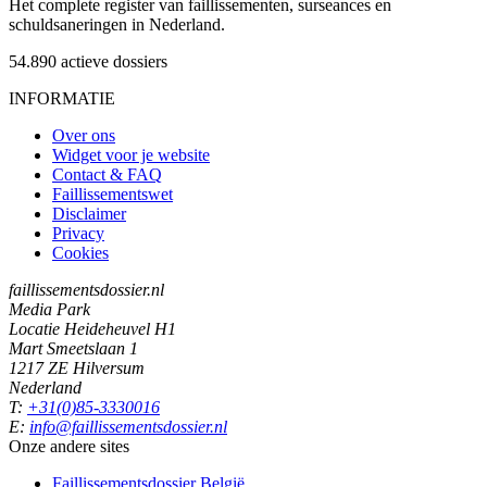
Het complete register van faillissementen, surseances en
schuldsaneringen in Nederland.
54.890
actieve dossiers
INFORMATIE
Over ons
Widget voor je website
Contact & FAQ
Faillissementswet
Disclaimer
Privacy
Cookies
faillissementsdossier.nl
Media Park
Locatie Heideheuvel H1
Mart Smeetslaan 1
1217 ZE Hilversum
Nederland
T:
+31(0)85-3330016
E:
info@faillissementsdossier.nl
Onze andere sites
Faillissementsdossier
België