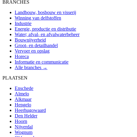
BRANCHES
Landbouw, bosbouw en visserij
Winning van delfstoffen
Industrie
Energie, productie en distributie
Water; afval- en afvalwaterbeheer
Bouwnijverheid
Groot- en detailhandel
Vervoer en opslag
Horeca
Informatie en communicatie
Alle branches →
PLAATSEN
Enschede
Almelo
Alkmaar
Hengelo
Heerhugowaard
Den Helder
Hoorn
Nijverdal
Wognum