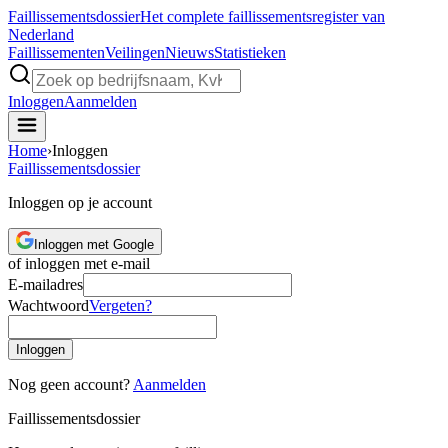
Faillissements
dossier
Het complete faillissementsregister van
Nederland
Faillissementen
Veilingen
Nieuws
Statistieken
Inloggen
Aanmelden
Home
›
Inloggen
Faillissements
dossier
Inloggen op je account
Inloggen met Google
of inloggen met e-mail
E-mailadres
Wachtwoord
Vergeten?
Inloggen
Nog geen account?
Aanmelden
Faillissements
dossier