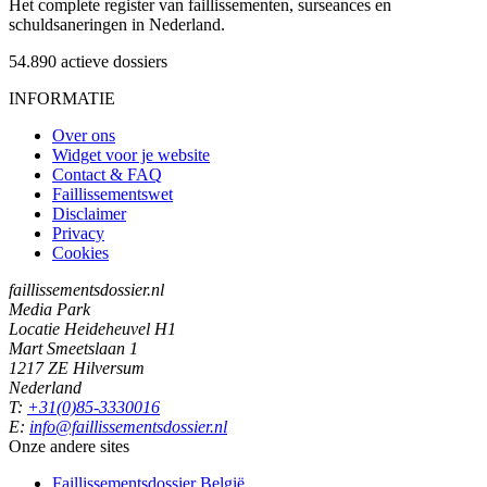
Het complete register van faillissementen, surseances en
schuldsaneringen in Nederland.
54.890
actieve dossiers
INFORMATIE
Over ons
Widget voor je website
Contact & FAQ
Faillissementswet
Disclaimer
Privacy
Cookies
faillissementsdossier.nl
Media Park
Locatie Heideheuvel H1
Mart Smeetslaan 1
1217 ZE Hilversum
Nederland
T:
+31(0)85-3330016
E:
info@faillissementsdossier.nl
Onze andere sites
Faillissementsdossier
België