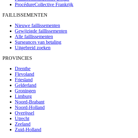
ProcédureCollective
Frankrijk
FAILLISSEMENTEN
Nieuwe faillissementen
Gewijzigde faillissementen
Alle faillissementen
Surseances van betaling
Uitgebreid zoeken
PROVINCIES
Drenthe
Flevoland
Friesland
Gelderland
Groningen
Limburg
Noord-Brabant
Noord-Holland
Overijssel
Utrecht
Zeeland
Zuid-Holland