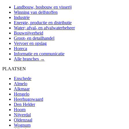
Landbouw, bosbouw en visserij
Winning van delfstoffen
Industrie
Energie, productie en distributie
Water; afval- en afvalwaterbeheer
Bouwnijverheid
Groot- en detailhandel
Vervoer en opslag
Horeca
Informatie en communicatie
Alle branches →
PLAATSEN
Enschede
Almelo
Alkmaar
Hengelo
Heerhugowaard
Den Helder
Hoorn
Nijverdal
Oldenzaal
Wognum