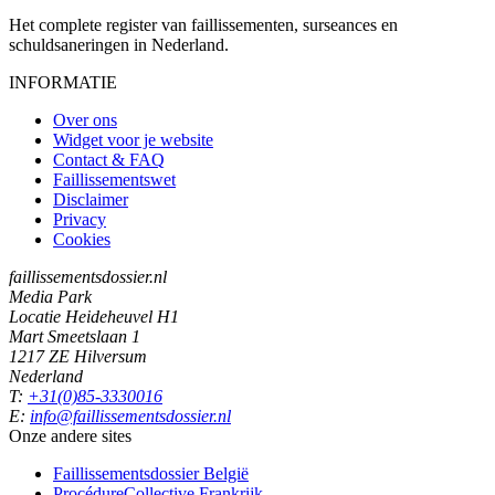
Het complete register van faillissementen, surseances en
schuldsaneringen in Nederland.
INFORMATIE
Over ons
Widget voor je website
Contact & FAQ
Faillissementswet
Disclaimer
Privacy
Cookies
faillissementsdossier.nl
Media Park
Locatie Heideheuvel H1
Mart Smeetslaan 1
1217 ZE Hilversum
Nederland
T:
+31(0)85-3330016
E:
info@faillissementsdossier.nl
Onze andere sites
Faillissementsdossier
België
ProcédureCollective
Frankrijk