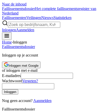
Naar de inhoud
Faillissements
dossier
Het complete faillissementsregister van
Nederland
Faillissementen
Veilingen
Nieuws
Statistieken
Inloggen
Aanmelden
Home
›
Inloggen
Faillissements
dossier
Inloggen op je account
Inloggen met Google
of inloggen met e-mail
E-mailadres
Wachtwoord
Vergeten?
Inloggen
Nog geen account?
Aanmelden
Faillissements
dossier