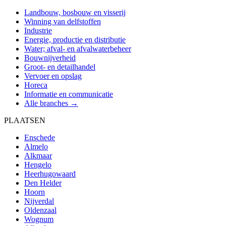
Landbouw, bosbouw en visserij
Winning van delfstoffen
Industrie
Energie, productie en distributie
Water; afval- en afvalwaterbeheer
Bouwnijverheid
Groot- en detailhandel
Vervoer en opslag
Horeca
Informatie en communicatie
Alle branches →
PLAATSEN
Enschede
Almelo
Alkmaar
Hengelo
Heerhugowaard
Den Helder
Hoorn
Nijverdal
Oldenzaal
Wognum