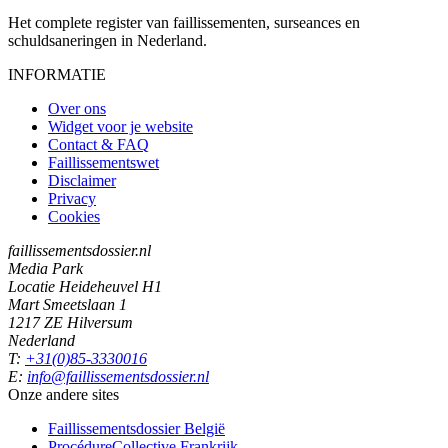
Het complete register van faillissementen, surseances en
schuldsaneringen in Nederland.
INFORMATIE
Over ons
Widget voor je website
Contact & FAQ
Faillissementswet
Disclaimer
Privacy
Cookies
faillissementsdossier.nl
Media Park
Locatie Heideheuvel H1
Mart Smeetslaan 1
1217 ZE Hilversum
Nederland
T:
+31(0)85-3330016
E:
info@faillissementsdossier.nl
Onze andere sites
Faillissementsdossier
België
ProcédureCollective
Frankrijk