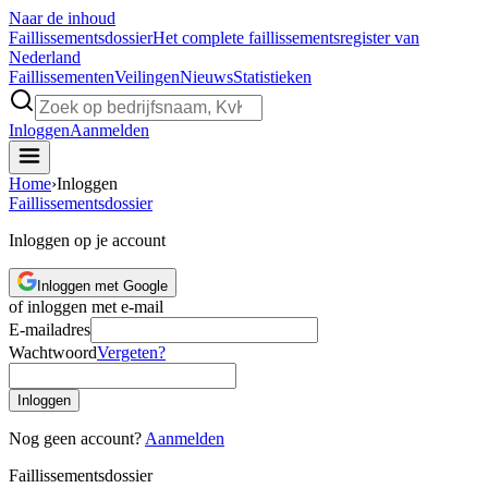
Naar de inhoud
Faillissements
dossier
Het complete faillissementsregister van
Nederland
Faillissementen
Veilingen
Nieuws
Statistieken
Inloggen
Aanmelden
Home
›
Inloggen
Faillissements
dossier
Inloggen op je account
Inloggen met Google
of inloggen met e-mail
E-mailadres
Wachtwoord
Vergeten?
Inloggen
Nog geen account?
Aanmelden
Faillissements
dossier