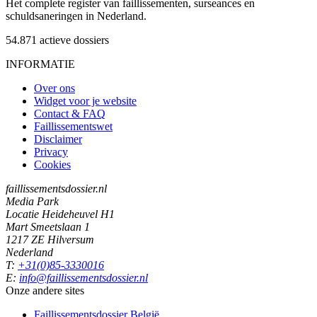
Het complete register van faillissementen, surseances en
schuldsaneringen in Nederland.
54.871
actieve dossiers
INFORMATIE
Over ons
Widget voor je website
Contact & FAQ
Faillissementswet
Disclaimer
Privacy
Cookies
faillissementsdossier.nl
Media Park
Locatie Heideheuvel H1
Mart Smeetslaan 1
1217 ZE Hilversum
Nederland
T:
+31(0)85-3330016
E:
info@faillissementsdossier.nl
Onze andere sites
Faillissementsdossier
België