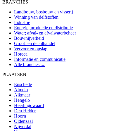
BRANCHES
Landbouw, bosbouw en visserij
Winning van delfstoffen
Industrie
Energie, productie en distributie
Water; afval- en afvalwaterbeheer
Bouwnijverheid
Groot- en detailhandel
Vervoer en opslag
Horeca
Informatie en communicatie
Alle branches →
PLAATSEN
Enschede
Almelo
Alkmaar
Hengelo
Heerhugowaard
Den Helder
Hoorn
Oldenzaal
Nijverdal