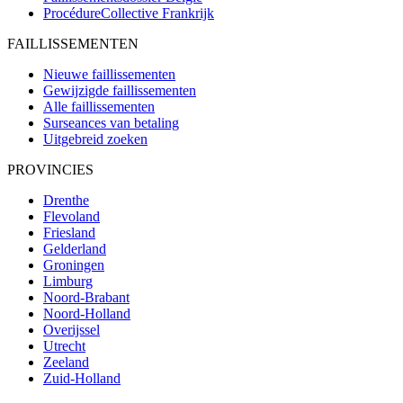
ProcédureCollective
Frankrijk
FAILLISSEMENTEN
Nieuwe faillissementen
Gewijzigde faillissementen
Alle faillissementen
Surseances van betaling
Uitgebreid zoeken
PROVINCIES
Drenthe
Flevoland
Friesland
Gelderland
Groningen
Limburg
Noord-Brabant
Noord-Holland
Overijssel
Utrecht
Zeeland
Zuid-Holland