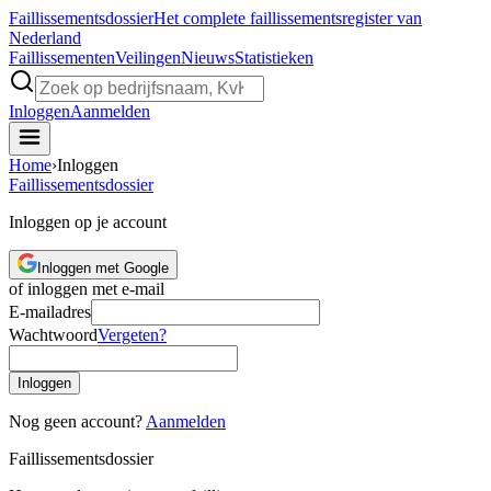
Faillissements
dossier
Het complete faillissementsregister van
Nederland
Faillissementen
Veilingen
Nieuws
Statistieken
Inloggen
Aanmelden
Home
›
Inloggen
Faillissements
dossier
Inloggen op je account
Inloggen met Google
of inloggen met e-mail
E-mailadres
Wachtwoord
Vergeten?
Inloggen
Nog geen account?
Aanmelden
Faillissements
dossier