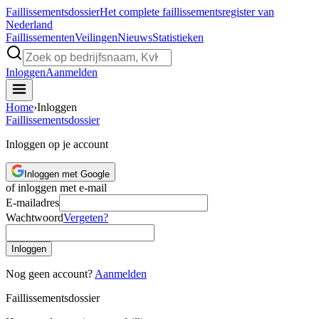
Faillissements
dossier
Het complete faillissementsregister van
Nederland
Faillissementen
Veilingen
Nieuws
Statistieken
Inloggen
Aanmelden
Home
›
Inloggen
Faillissements
dossier
Inloggen op je account
Inloggen met Google
of inloggen met e-mail
E-mailadres
Wachtwoord
Vergeten?
Inloggen
Nog geen account?
Aanmelden
Faillissements
dossier