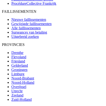
ProcédureCollective
Frankrijk
FAILLISSEMENTEN
Nieuwe faillissementen
Gewijzigde faillissementen
Alle faillissementen
Surseances van betaling
Uitgebreid zoeken
PROVINCIES
Drenthe
Flevoland
Friesland
Gelderland
Groningen
Limburg
Noord-Brabant
Noord-Holland
Overijssel
Utrecht
Zeeland
Zuid-Holland