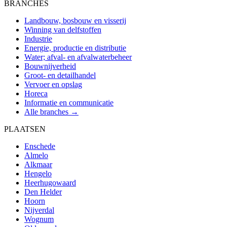
BRANCHES
Landbouw, bosbouw en visserij
Winning van delfstoffen
Industrie
Energie, productie en distributie
Water; afval- en afvalwaterbeheer
Bouwnijverheid
Groot- en detailhandel
Vervoer en opslag
Horeca
Informatie en communicatie
Alle branches →
PLAATSEN
Enschede
Almelo
Alkmaar
Hengelo
Heerhugowaard
Den Helder
Hoorn
Nijverdal
Wognum