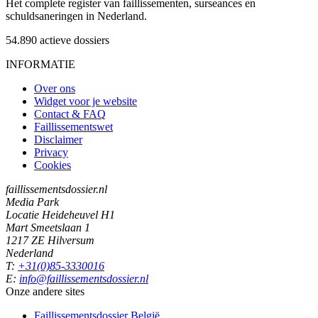
Het complete register van faillissementen, surseances en
schuldsaneringen in Nederland.
54.890
actieve dossiers
INFORMATIE
Over ons
Widget voor je website
Contact & FAQ
Faillissementswet
Disclaimer
Privacy
Cookies
faillissementsdossier.nl
Media Park
Locatie Heideheuvel H1
Mart Smeetslaan 1
1217 ZE Hilversum
Nederland
T:
+31(0)85-3330016
E:
info@faillissementsdossier.nl
Onze andere sites
Faillissementsdossier
België