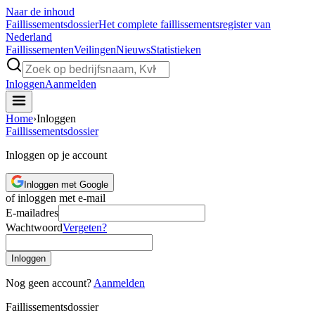
Naar de inhoud
Faillissements
dossier
Het complete faillissementsregister van
Nederland
Faillissementen
Veilingen
Nieuws
Statistieken
Inloggen
Aanmelden
Home
›
Inloggen
Faillissements
dossier
Inloggen op je account
Inloggen met Google
of inloggen met e-mail
E-mailadres
Wachtwoord
Vergeten?
Inloggen
Nog geen account?
Aanmelden
Faillissements
dossier