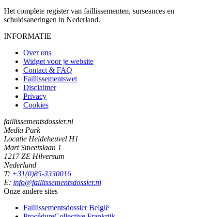
Het complete register van faillissementen, surseances en
schuldsaneringen in Nederland.
INFORMATIE
Over ons
Widget voor je website
Contact & FAQ
Faillissementswet
Disclaimer
Privacy
Cookies
faillissementsdossier.nl
Media Park
Locatie Heideheuvel H1
Mart Smeetslaan 1
1217 ZE Hilversum
Nederland
T:
+31(0)85-3330016
E:
info@faillissementsdossier.nl
Onze andere sites
Faillissementsdossier
België
ProcédureCollective
Frankrijk