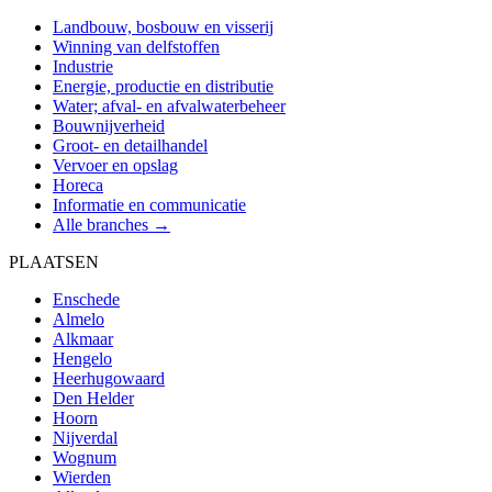
Landbouw, bosbouw en visserij
Winning van delfstoffen
Industrie
Energie, productie en distributie
Water; afval- en afvalwaterbeheer
Bouwnijverheid
Groot- en detailhandel
Vervoer en opslag
Horeca
Informatie en communicatie
Alle branches →
PLAATSEN
Enschede
Almelo
Alkmaar
Hengelo
Heerhugowaard
Den Helder
Hoorn
Nijverdal
Wognum
Wierden