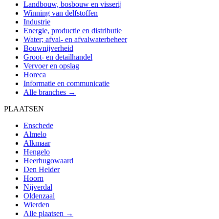
Landbouw, bosbouw en visserij
Winning van delfstoffen
Industrie
Energie, productie en distributie
Water; afval- en afvalwaterbeheer
Bouwnijverheid
Groot- en detailhandel
Vervoer en opslag
Horeca
Informatie en communicatie
Alle branches →
PLAATSEN
Enschede
Almelo
Alkmaar
Hengelo
Heerhugowaard
Den Helder
Hoorn
Nijverdal
Oldenzaal
Wierden
Alle plaatsen →