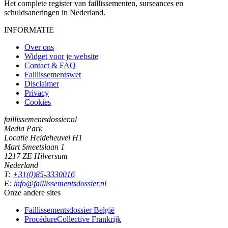
Het complete register van faillissementen, surseances en
schuldsaneringen in Nederland.
INFORMATIE
Over ons
Widget voor je website
Contact & FAQ
Faillissementswet
Disclaimer
Privacy
Cookies
faillissementsdossier.nl
Media Park
Locatie Heideheuvel H1
Mart Smeetslaan 1
1217 ZE Hilversum
Nederland
T:
+31(0)85-3330016
E:
info@faillissementsdossier.nl
Onze andere sites
Faillissementsdossier
België
ProcédureCollective
Frankrijk