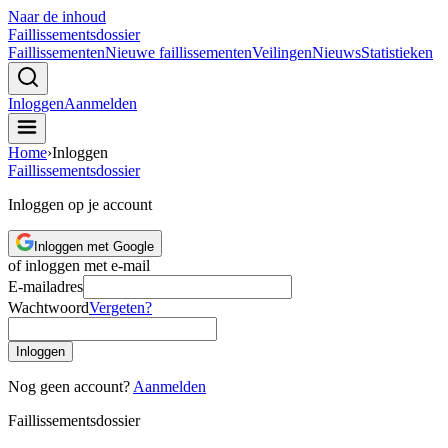
Naar de inhoud
Faillissements
dossier
Faillissementen
Nieuwe faillissementen
Veilingen
Nieuws
Statistieken
Inloggen
Aanmelden
Home
›
Inloggen
Faillissements
dossier
Inloggen op je account
Inloggen met Google
of inloggen met e-mail
E-mailadres
Wachtwoord
Vergeten?
Inloggen
Nog geen account?
Aanmelden
Faillissements
dossier