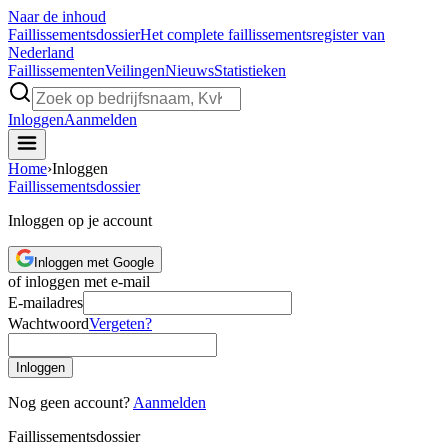
Naar de inhoud
Faillissements
dossier
Het complete faillissementsregister van
Nederland
Faillissementen
Veilingen
Nieuws
Statistieken
Inloggen
Aanmelden
Home
›
Inloggen
Faillissements
dossier
Inloggen op je account
Inloggen met Google
of inloggen met e-mail
E-mailadres
Wachtwoord
Vergeten?
Inloggen
Nog geen account?
Aanmelden
Faillissements
dossier