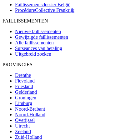
Faillissementsdossier
België
ProcédureCollective
Frankrijk
FAILLISSEMENTEN
Nieuwe faillissementen
Gewijzigde faillissementen
Alle faillissementen
Surseances van betaling
Uitgebreid zoeken
PROVINCIES
Drenthe
Flevoland
Friesland
Gelderland
Groningen
Limburg
Noord-Brabant
Noord-Holland
Overijssel
Utrecht
Zeeland
Zuid-Holland