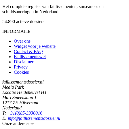
Het complete register van faillissementen, surseances en
schuldsaneringen in Nederland.
54.890
actieve dossiers
INFORMATIE
Over ons
Widget voor je website
Contact & FAQ
Faillissementswet
Disclaimer
Privacy
Cookies
faillissementsdossier.nl
Media Park
Locatie Heideheuvel H1
Mart Smeetslaan 1
1217 ZE Hilversum
Nederland
T:
+31(0)85-3330016
E:
info@faillissementsdossier.nl
Onze andere sites