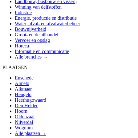
Landbouw, bosbouw en visserij
Winning van delfstoffen
Industrie
Energie, productie en distributie
Water; afval- en afvalwaterbeheer
Bouwnijverheid
Groot- en detailhandel
Vervoer en opslag
Horeca
Informatie en communicatie
Alle branches →
PLAATSEN
Enschede
Almelo
Alkmaar
Hengelo
Heerhugowaard
Den Helder
Hoorn
Oldenzaal
Nijverdal
Wognum
Alle plaatsen →