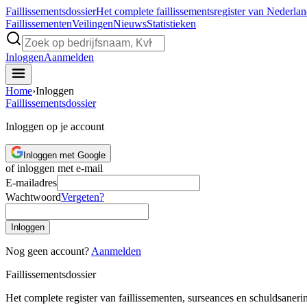
Faillissements
dossier
Het complete faillissementsregister van Nederla
Faillissementen
Veilingen
Nieuws
Statistieken
Inloggen
Aanmelden
Home
›
Inloggen
Faillissements
dossier
Inloggen op je account
Inloggen met Google
of inloggen met e-mail
E-mailadres
Wachtwoord
Vergeten?
Inloggen
Nog geen account?
Aanmelden
Faillissements
dossier
Het complete register van faillissementen, surseances en schuldsaner