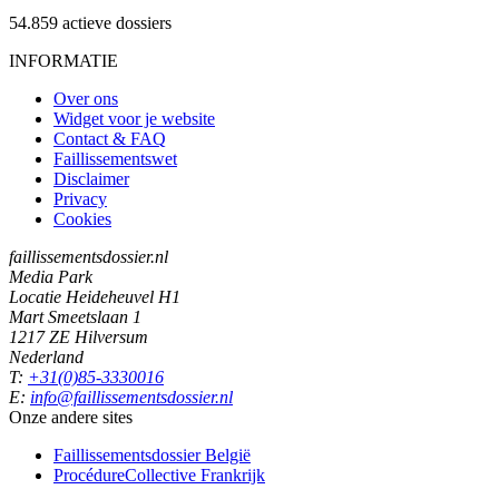
54.859
actieve dossiers
INFORMATIE
Over ons
Widget voor je website
Contact & FAQ
Faillissementswet
Disclaimer
Privacy
Cookies
faillissementsdossier.nl
Media Park
Locatie Heideheuvel H1
Mart Smeetslaan 1
1217 ZE Hilversum
Nederland
T:
+31(0)85-3330016
E:
info@faillissementsdossier.nl
Onze andere sites
Faillissementsdossier
België
ProcédureCollective
Frankrijk