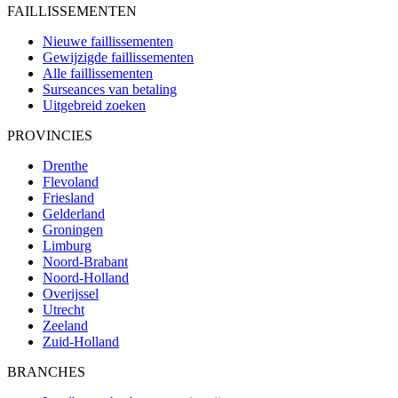
FAILLISSEMENTEN
Nieuwe faillissementen
Gewijzigde faillissementen
Alle faillissementen
Surseances van betaling
Uitgebreid zoeken
PROVINCIES
Drenthe
Flevoland
Friesland
Gelderland
Groningen
Limburg
Noord-Brabant
Noord-Holland
Overijssel
Utrecht
Zeeland
Zuid-Holland
BRANCHES