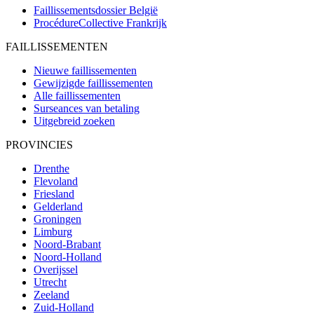
Faillissementsdossier
België
ProcédureCollective
Frankrijk
FAILLISSEMENTEN
Nieuwe faillissementen
Gewijzigde faillissementen
Alle faillissementen
Surseances van betaling
Uitgebreid zoeken
PROVINCIES
Drenthe
Flevoland
Friesland
Gelderland
Groningen
Limburg
Noord-Brabant
Noord-Holland
Overijssel
Utrecht
Zeeland
Zuid-Holland