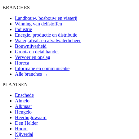
BRANCHES
Landbouw, bosbouw en visserij
Winning van delfstoffen
Industrie
Energie, productie en distributie
Water; afval- en afvalwaterbeheer
Bouwnijverheid
Groot- en detailhandel
Vervoer en opslag
Horeca
Informatie en communicatie
Alle branches →
PLAATSEN
Enschede
Almelo
Alkmaar
Hengelo
Heerhugowaard
Den Helder
Hoorn
Nijverdal