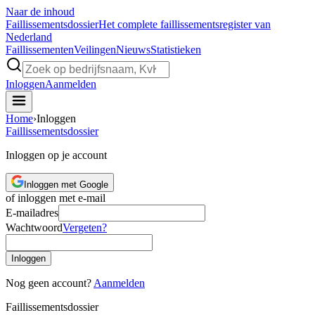
Naar de inhoud
Faillissements
dossier
Het complete faillissementsregister van
Nederland
Faillissementen
Veilingen
Nieuws
Statistieken
Inloggen
Aanmelden
Home
›
Inloggen
Faillissements
dossier
Inloggen op je account
Inloggen met Google
of inloggen met e-mail
E-mailadres
Wachtwoord
Vergeten?
Inloggen
Nog geen account?
Aanmelden
Faillissements
dossier