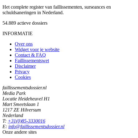
Het complete register van faillissementen, surseances en
schuldsaneringen in Nederland.
54.889
actieve dossiers
INFORMATIE
Over ons
Widget voor je website
Contact & FAQ
Faillissementswet
Disclaimer
Privacy
Cookies
faillissementsdossier.nl
Media Park
Locatie Heideheuvel H1
Mart Smeetslaan 1
1217 ZE Hilversum
Nederland
T:
+31(0)85-3330016
E:
info@faillissementsdossier.nl
Onze andere sites