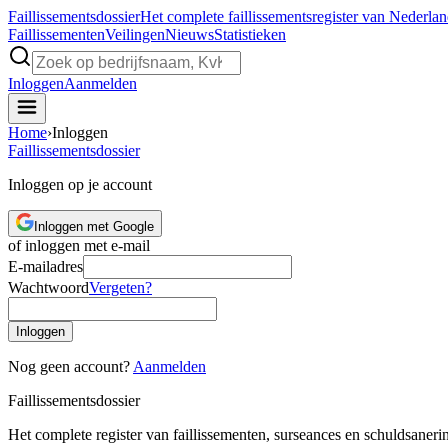
Faillissements
dossier
Het complete faillissementsregister van Nederla
Faillissementen
Veilingen
Nieuws
Statistieken
Inloggen
Aanmelden
Home
›
Inloggen
Faillissements
dossier
Inloggen op je account
Inloggen met Google
of inloggen met e-mail
E-mailadres
Wachtwoord
Vergeten?
Inloggen
Nog geen account?
Aanmelden
Faillissements
dossier
Het complete register van faillissementen, surseances en schuldsaner