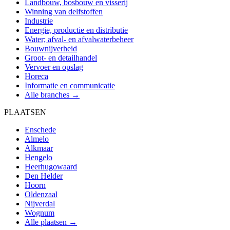
Landbouw, bosbouw en visserij
Winning van delfstoffen
Industrie
Energie, productie en distributie
Water; afval- en afvalwaterbeheer
Bouwnijverheid
Groot- en detailhandel
Vervoer en opslag
Horeca
Informatie en communicatie
Alle branches →
PLAATSEN
Enschede
Almelo
Alkmaar
Hengelo
Heerhugowaard
Den Helder
Hoorn
Oldenzaal
Nijverdal
Wognum
Alle plaatsen →