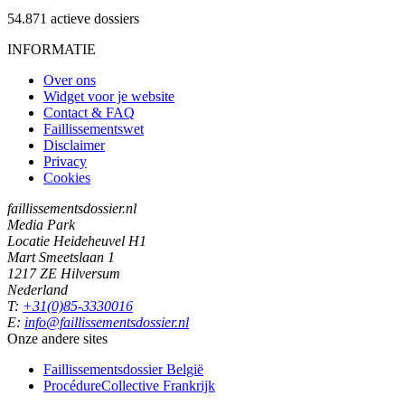
54.871
actieve dossiers
INFORMATIE
Over ons
Widget voor je website
Contact & FAQ
Faillissementswet
Disclaimer
Privacy
Cookies
faillissementsdossier.nl
Media Park
Locatie Heideheuvel H1
Mart Smeetslaan 1
1217 ZE Hilversum
Nederland
T:
+31(0)85-3330016
E:
info@faillissementsdossier.nl
Onze andere sites
Faillissementsdossier
België
ProcédureCollective
Frankrijk