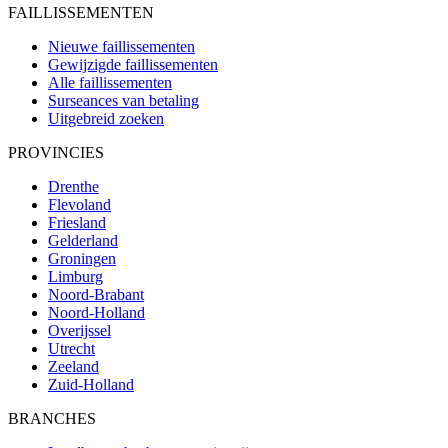
FAILLISSEMENTEN
Nieuwe faillissementen
Gewijzigde faillissementen
Alle faillissementen
Surseances van betaling
Uitgebreid zoeken
PROVINCIES
Drenthe
Flevoland
Friesland
Gelderland
Groningen
Limburg
Noord-Brabant
Noord-Holland
Overijssel
Utrecht
Zeeland
Zuid-Holland
BRANCHES