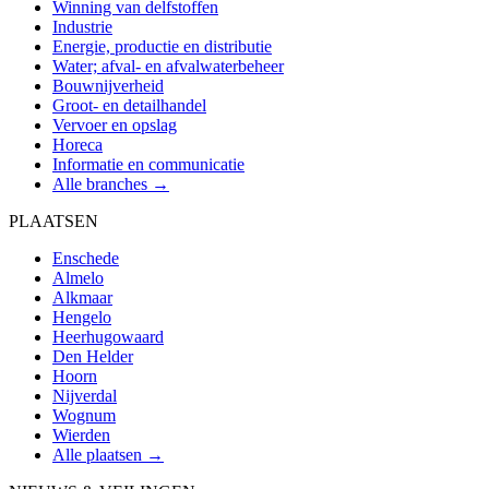
Winning van delfstoffen
Industrie
Energie, productie en distributie
Water; afval- en afvalwaterbeheer
Bouwnijverheid
Groot- en detailhandel
Vervoer en opslag
Horeca
Informatie en communicatie
Alle branches →
PLAATSEN
Enschede
Almelo
Alkmaar
Hengelo
Heerhugowaard
Den Helder
Hoorn
Nijverdal
Wognum
Wierden
Alle plaatsen →