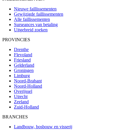
Nieuwe faillissementen
Gewijzigde faillissementen
Alle faillissementen
Surseances van betaling
Uitgebreid zoeken
PROVINCIES
Drenthe
Flevoland
Friesland
Gelderland
Groningen
Limburg
Noord-Brabant
Noord-Holland
Overijssel
Utrecht
Zeeland
Zuid-Holland
BRANCHES
Landbouw, bosbouw en visserij