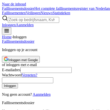
Naar de inhoud
Faillissements
dossier
Het complete faillissementsregister van Nederla
Faillissementen
Veilingen
Nieuws
Statistieken
Inloggen
Aanmelden
Home
›
Inloggen
Faillissements
dossier
Inloggen op je account
Inloggen met Google
of inloggen met e-mail
E-mailadres
Wachtwoord
Vergeten?
Inloggen
Nog geen account?
Aanmelden
Faillissements
dossier