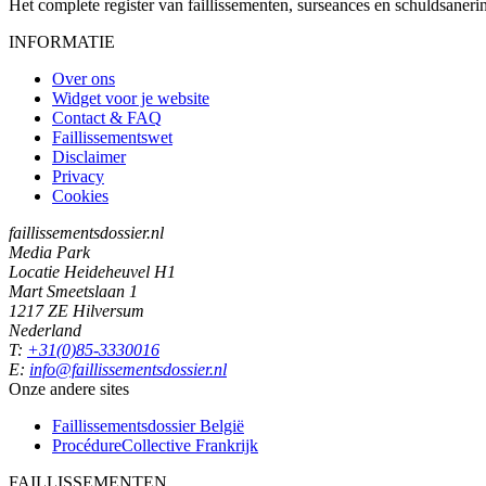
Het complete register van faillissementen, surseances en schuldsaner
INFORMATIE
Over ons
Widget voor je website
Contact & FAQ
Faillissementswet
Disclaimer
Privacy
Cookies
faillissementsdossier.nl
Media Park
Locatie Heideheuvel H1
Mart Smeetslaan 1
1217 ZE Hilversum
Nederland
T:
+31(0)85-3330016
E:
info@faillissementsdossier.nl
Onze andere sites
Faillissementsdossier
België
ProcédureCollective
Frankrijk
FAILLISSEMENTEN