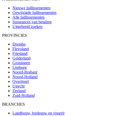
Nieuwe faillissementen
Gewijzigde faillissementen
Alle faillissementen
Surseances van betaling
Uitgebreid zoeken
PROVINCIES
Drenthe
Flevoland
Friesland
Gelderland
Groningen
Limburg
Noord-Brabant
Noord-Holland
Overijssel
Utrecht
Zeeland
Zuid-Holland
BRANCHES
Landbouw, bosbouw en visserij