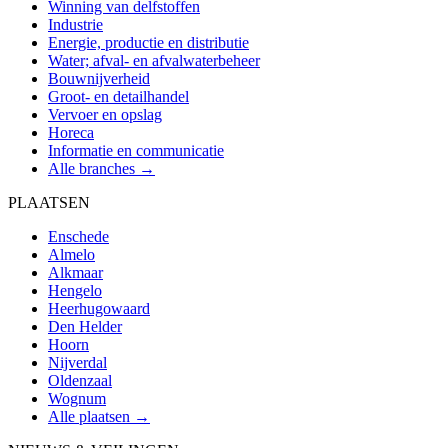
Winning van delfstoffen
Industrie
Energie, productie en distributie
Water; afval- en afvalwaterbeheer
Bouwnijverheid
Groot- en detailhandel
Vervoer en opslag
Horeca
Informatie en communicatie
Alle branches →
PLAATSEN
Enschede
Almelo
Alkmaar
Hengelo
Heerhugowaard
Den Helder
Hoorn
Nijverdal
Oldenzaal
Wognum
Alle plaatsen →