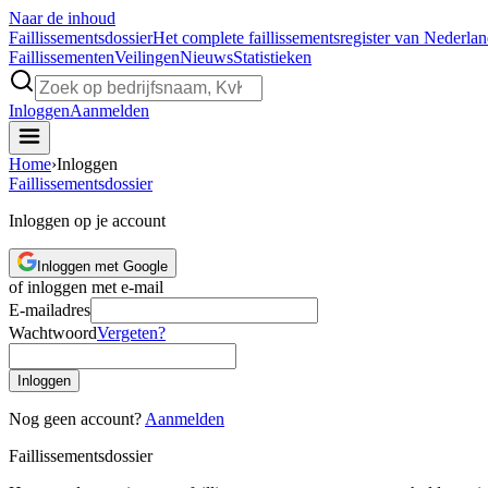
Naar de inhoud
Faillissements
dossier
Het complete faillissementsregister van Nederla
Faillissementen
Veilingen
Nieuws
Statistieken
Inloggen
Aanmelden
Home
›
Inloggen
Faillissements
dossier
Inloggen op je account
Inloggen met Google
of inloggen met e-mail
E-mailadres
Wachtwoord
Vergeten?
Inloggen
Nog geen account?
Aanmelden
Faillissements
dossier