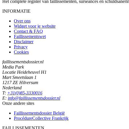
Het complete register van faillissementen, surseances en schuldsaner
INFORMATIE
Over ons
Widget voor je website
Contact & FAQ
Faillissementswet
Disclaimer
Privacy
Cookies
faillissementsdossier.nl
Media Park
Locatie Heideheuvel H1
Mart Smeetslaan 1
1217 ZE Hilversum
Nederland
T:
+31(0)85-3330016
E:
info@faillissementsdossier.nl
Onze andere sites
Faillissementsdossier
België
ProcédureCollective
Frankrijk
FAILLISSEMENTEN