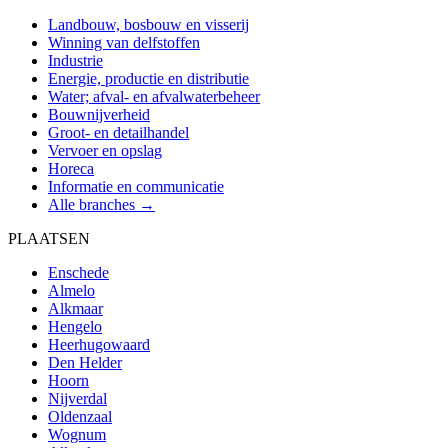
Landbouw, bosbouw en visserij
Winning van delfstoffen
Industrie
Energie, productie en distributie
Water; afval- en afvalwaterbeheer
Bouwnijverheid
Groot- en detailhandel
Vervoer en opslag
Horeca
Informatie en communicatie
Alle branches →
PLAATSEN
Enschede
Almelo
Alkmaar
Hengelo
Heerhugowaard
Den Helder
Hoorn
Nijverdal
Oldenzaal
Wognum