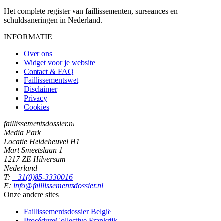
Het complete register van faillissementen, surseances en
schuldsaneringen in Nederland.
INFORMATIE
Over ons
Widget voor je website
Contact & FAQ
Faillissementswet
Disclaimer
Privacy
Cookies
faillissementsdossier.nl
Media Park
Locatie Heideheuvel H1
Mart Smeetslaan 1
1217 ZE Hilversum
Nederland
T:
+31(0)85-3330016
E:
info@faillissementsdossier.nl
Onze andere sites
Faillissementsdossier
België
ProcédureCollective
Frankrijk