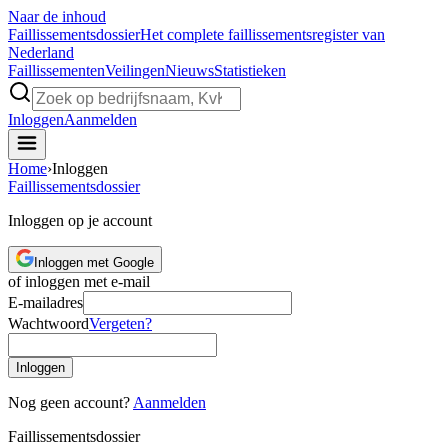
Naar de inhoud
Faillissements
dossier
Het complete faillissementsregister van
Nederland
Faillissementen
Veilingen
Nieuws
Statistieken
Inloggen
Aanmelden
Home
›
Inloggen
Faillissements
dossier
Inloggen op je account
Inloggen met Google
of inloggen met e-mail
E-mailadres
Wachtwoord
Vergeten?
Inloggen
Nog geen account?
Aanmelden
Faillissements
dossier