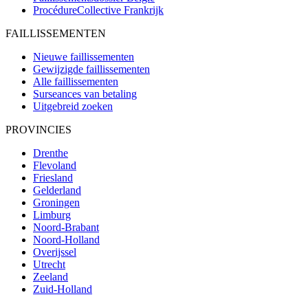
ProcédureCollective
Frankrijk
FAILLISSEMENTEN
Nieuwe faillissementen
Gewijzigde faillissementen
Alle faillissementen
Surseances van betaling
Uitgebreid zoeken
PROVINCIES
Drenthe
Flevoland
Friesland
Gelderland
Groningen
Limburg
Noord-Brabant
Noord-Holland
Overijssel
Utrecht
Zeeland
Zuid-Holland