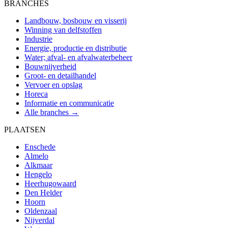
BRANCHES
Landbouw, bosbouw en visserij
Winning van delfstoffen
Industrie
Energie, productie en distributie
Water; afval- en afvalwaterbeheer
Bouwnijverheid
Groot- en detailhandel
Vervoer en opslag
Horeca
Informatie en communicatie
Alle branches →
PLAATSEN
Enschede
Almelo
Alkmaar
Hengelo
Heerhugowaard
Den Helder
Hoorn
Oldenzaal
Nijverdal