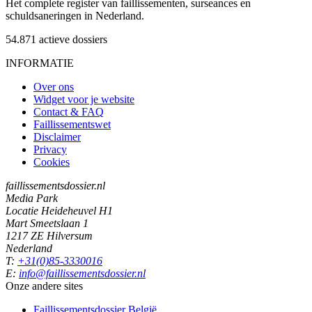
Het complete register van faillissementen, surseances en
schuldsaneringen in Nederland.
54.871
actieve dossiers
INFORMATIE
Over ons
Widget voor je website
Contact & FAQ
Faillissementswet
Disclaimer
Privacy
Cookies
faillissementsdossier.nl
Media Park
Locatie Heideheuvel H1
Mart Smeetslaan 1
1217 ZE Hilversum
Nederland
T:
+31(0)85-3330016
E:
info@faillissementsdossier.nl
Onze andere sites
Faillissementsdossier
België