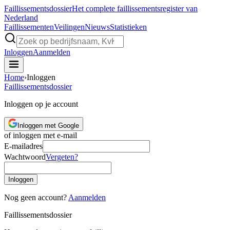
Faillissements
dossier
Het complete faillissementsregister van
Nederland
Faillissementen
Veilingen
Nieuws
Statistieken
Inloggen
Aanmelden
Home
›
Inloggen
Faillissements
dossier
Inloggen op je account
Inloggen met Google
of inloggen met e-mail
E-mailadres
Wachtwoord
Vergeten?
Inloggen
Nog geen account?
Aanmelden
Faillissements
dossier