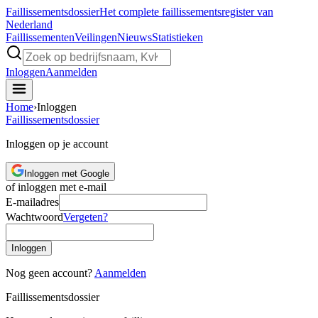
Faillissements
dossier
Het complete faillissementsregister van
Nederland
Faillissementen
Veilingen
Nieuws
Statistieken
Inloggen
Aanmelden
Home
›
Inloggen
Faillissements
dossier
Inloggen op je account
Inloggen met Google
of inloggen met e-mail
E-mailadres
Wachtwoord
Vergeten?
Inloggen
Nog geen account?
Aanmelden
Faillissements
dossier