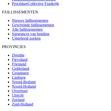
ProcédureCollective
Frankrijk
FAILLISSEMENTEN
Nieuwe faillissementen
Gewijzigde faillissementen
Alle faillissementen
Surseances van betaling
Uitgebreid zoeken
PROVINCIES
Drenthe
Flevoland
Friesland
Gelderland
Groningen
Limburg
Noord-Brabant
Noord-Holland
Overijssel
Utrecht
Zeeland
Zuid-Holland