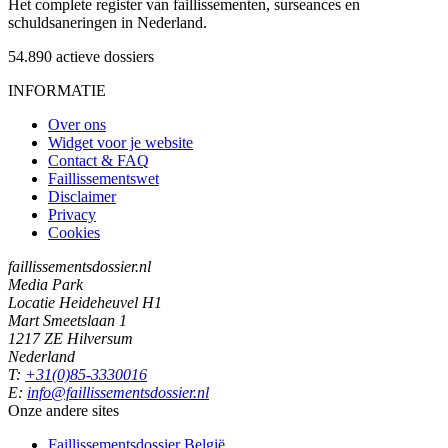
Het complete register van faillissementen, surseances en
schuldsaneringen in Nederland.
54.890
actieve dossiers
INFORMATIE
Over ons
Widget voor je website
Contact & FAQ
Faillissementswet
Disclaimer
Privacy
Cookies
faillissementsdossier.nl
Media Park
Locatie Heideheuvel H1
Mart Smeetslaan 1
1217 ZE Hilversum
Nederland
T:
+31(0)85-3330016
E:
info@faillissementsdossier.nl
Onze andere sites
Faillissementsdossier
België