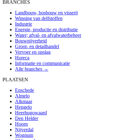
BRANCHES
Landbouw, bosbouw en visserij
Winning van delfstoffen
Industrie
Energie, productie en distributie
Water; afval- en afvalwaterbeheer
Bouwnijverheid
Groot- en detailhandel
Vervoer en opslag
Horeca
Informatie en communicatie
Alle branches →
PLAATSEN
Enschede
Almelo
Alkmaar
Hengelo
Heerhugowaard
Den Helder
Hoorn
Nijverdal
Wognum