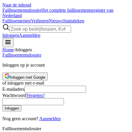
Naar de inhoud
Faillissements
dossier
Het complete faillissementsregister van
Nederland
Faillissementen
Veilingen
Nieuws
Statistieken
Inloggen
Aanmelden
Home
›
Inloggen
Faillissements
dossier
Inloggen op je account
Inloggen met Google
of inloggen met e-mail
E-mailadres
Wachtwoord
Vergeten?
Inloggen
Nog geen account?
Aanmelden
Faillissements
dossier