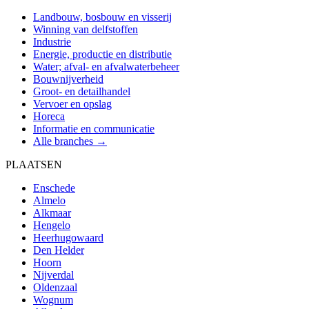
Landbouw, bosbouw en visserij
Winning van delfstoffen
Industrie
Energie, productie en distributie
Water; afval- en afvalwaterbeheer
Bouwnijverheid
Groot- en detailhandel
Vervoer en opslag
Horeca
Informatie en communicatie
Alle branches →
PLAATSEN
Enschede
Almelo
Alkmaar
Hengelo
Heerhugowaard
Den Helder
Hoorn
Nijverdal
Oldenzaal
Wognum