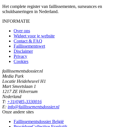
Het complete register van faillissementen, surseances en
schuldsaneringen in Nederland.
INFORMATIE
Over ons
Widget voor je website
Contact & FAQ
Faillissementswet
Disclaimer
Privacy
Cookies
faillissementsdossier.nl
Media Park
Locatie Heideheuvel H1
Mart Smeetslaan 1
1217 ZE Hilversum
Nederland
T:
+31(0)85-3330016
E:
info@faillissementsdossier.nl
Onze andere sites
Faillissementsdossier
België
ProcédureCollective
Frankrijk