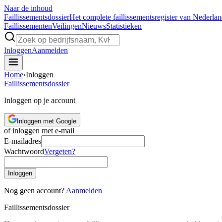
Naar de inhoud
Faillissements
dossier
Het complete faillissementsregister van Nederla
Faillissementen
Veilingen
Nieuws
Statistieken
Inloggen
Aanmelden
Home
›
Inloggen
Faillissements
dossier
Inloggen op je account
Inloggen met Google
of inloggen met e-mail
E-mailadres
Wachtwoord
Vergeten?
Inloggen
Nog geen account?
Aanmelden
Faillissements
dossier