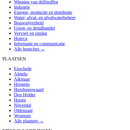
Winning van delfstoffen
Industrie
Energie, productie en distributie
Water; afval- en afvalwaterbeheer
Bouwnijverheid
Groot- en detailhandel
Vervoer en opslag
Horeca
Informatie en communicatie
Alle branches →
PLAATSEN
Enschede
Almelo
Alkmaar
Hengelo
Heerhugowaard
Den Helder
Hoorn
Nijverdal
Oldenzaal
Wognum
Alle plaatsen →