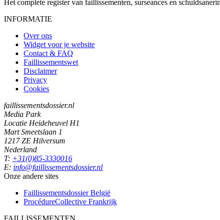
Het complete register van faillissementen, surseances en schuldsaner
INFORMATIE
Over ons
Widget voor je website
Contact & FAQ
Faillissementswet
Disclaimer
Privacy
Cookies
faillissementsdossier.nl
Media Park
Locatie Heideheuvel H1
Mart Smeetslaan 1
1217 ZE Hilversum
Nederland
T:
+31(0)85-3330016
E:
info@faillissementsdossier.nl
Onze andere sites
Faillissementsdossier
België
ProcédureCollective
Frankrijk
FAILLISSEMENTEN