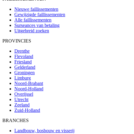
Nieuwe faillissementen
Gewijzigde faillissementen
Alle faillissementen
Surseances van betaling
Uitgebreid zoeken
PROVINCIES
Drenthe
Flevoland
Friesland
Gelderland
Groningen
Limburg
Noord-Brabant
Noord-Holland
Overijssel
Utrecht
Zeeland
Zuid-Holland
BRANCHES
Landbouw, bosbouw en visserij