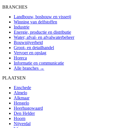
BRANCHES
Landbouw, bosbouw en visserij
Winning van delfstoffen
Industrie
Energie, productie en distributie
Water; afval- en afvalwaterbeheer
Bouwnijverheid
Groot- en detailhandel
Vervoer en opslag
Horeca
Informatie en communicatie
Alle branches →
PLAATSEN
Enschede
Almelo
Alkmaar
Hengelo
Heerhugowaard
Den Helder
Hoorn
Nijverdal