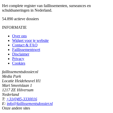
Het complete register van faillissementen, surseances en
schuldsaneringen in Nederland.
54.890
actieve dossiers
INFORMATIE
Over ons
Widget voor je website
Contact & FAQ
Faillissementswet
Disclaimer
Privacy
Cookies
faillissementsdossier.nl
Media Park
Locatie Heideheuvel H1
Mart Smeetslaan 1
1217 ZE Hilversum
Nederland
T:
+31(0)85-3330016
E:
info@faillissementsdossier.nl
Onze andere sites