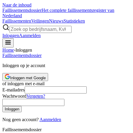
Naar de inhoud
Faillissements
dossier
Het complete faillissementsregister van
Nederland
Faillissementen
Veilingen
Nieuws
Statistieken
Inloggen
Aanmelden
Home
›
Inloggen
Faillissements
dossier
Inloggen op je account
Inloggen met Google
of inloggen met e-mail
E-mailadres
Wachtwoord
Vergeten?
Inloggen
Nog geen account?
Aanmelden
Faillissements
dossier