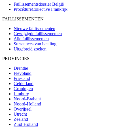
Faillissementsdossier
België
ProcédureCollective
Frankrijk
FAILLISSEMENTEN
Nieuwe faillissementen
Gewijzigde faillissementen
Alle faillissementen
Surseances van betaling
Uitgebreid zoeken
PROVINCIES
Drenthe
Flevoland
Friesland
Gelderland
Groningen
Limburg
Noord-Brabant
Noord-Holland
Overijssel
Utrecht
Zeeland
Zuid-Holland