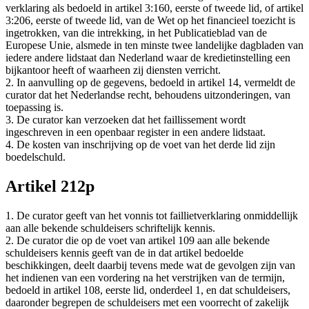
verklaring als bedoeld in artikel 3:160, eerste of tweede lid, of artikel
3:206, eerste of tweede lid, van de Wet op het financieel toezicht is
ingetrokken, van die intrekking, in het Publicatieblad van de
Europese Unie, alsmede in ten minste twee landelijke dagbladen van
iedere andere lidstaat dan Nederland waar de kredietinstelling een
bijkantoor heeft of waarheen zij diensten verricht.
2. In aanvulling op de gegevens, bedoeld in artikel 14, vermeldt de
curator dat het Nederlandse recht, behoudens uitzonderingen, van
toepassing is.
3. De curator kan verzoeken dat het faillissement wordt
ingeschreven in een openbaar register in een andere lidstaat.
4. De kosten van inschrijving op de voet van het derde lid zijn
boedelschuld.
Artikel 212p
1. De curator geeft van het vonnis tot faillietverklaring onmiddellijk
aan alle bekende schuldeisers schriftelijk kennis.
2. De curator die op de voet van artikel 109 aan alle bekende
schuldeisers kennis geeft van de in dat artikel bedoelde
beschikkingen, deelt daarbij tevens mede wat de gevolgen zijn van
het indienen van een vordering na het verstrijken van de termijn,
bedoeld in artikel 108, eerste lid, onderdeel 1, en dat schuldeisers,
daaronder begrepen de schuldeisers met een voorrecht of zakelijk