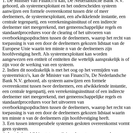
1. De Minister van Financi?n kan, De Nederlandsche Bank N.V.
gehoord, als systeemexploitant en het onderscheiden systeem
aanwijzen een formele overeenkomst tussen drie of meer
deelnemers, de systeemexploitant, een afwikkelende instantie, een
centrale tegenpartij, een verrekeningsinstituut of een indirecte
deelnemer niet meegerekend, met gemeenschappelijke regels en
standaardprocedures voor de clearing of het uitvoeren van
overboekingsopdrachten tussen de deelnemers, waarop het recht van
toepassing is van een door de deelnemers gekozen lidstaat van de
Europese Unie waarin ten minste n van de deelnemers zijn
hoofdvestiging heeft. Als systeemexploitant kan worden
aangewezen een entiteit of entiteiten die wettelijk aansprakelijk is of
zijn voor de werking van een systeem.
2. Indien dit noodzakelijk is met het oog op het vermijden van
systeemrisico's, kan de Minister van Financi?n, De Nederlandsche
Bank N.V. gehoord, als systeem aanwijzen een formele
overeenkomst tussen twee deelnemers, een afwikkelende instantie,
een centrale tegenpartij, een verrekeningsinstituut of een indirecte
deelnemer niet meegerekend, met gemeenschappelijke regels en
standaardprocedures voor het uitvoeren van
overboekingsopdrachten tussen de deelnemers, waarop het recht van
toepassing is van een door de deelnemers gekozen lidstaat waarin
ten minste n van de deelnemers zijn hoofdvestiging heeft.
3. Een tussen interoperabele systemen gesloten overeenkomst vormt
geen systeem.