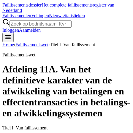
Faillissements
dossier
Het complete faillissementsregister van
Nederland
Faillissementen
Veilingen
Nieuws
Statistieken
Inloggen
Aanmelden
Home
›
Faillissementswet
›
Titel I. Van faillissement
Faillissementswet
Afdeling 11A. Van het
definitieve karakter van de
afwikkeling van betalingen en
effectentransacties in betalings-
en afwikkelingssystemen
Titel I. Van faillissement