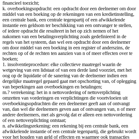
financieel toezicht;
k. overboekingsopdracht: een opdracht door een deelnemer om door
middel van een boeking op de rekeningen van een kredietinstelling,
een centrale bank, een centrale tegenpartij of een afwikkelende
instantie een geldsom ter beschikking van een ontvanger te stellen,
of iedere opdracht die resulteert in het op zich nemen of het
nakomen van een betalingsverplichting zoals gedefinieerd in de
regels van het systeem, dan wel een opdracht door een deelnemer
om door middel van een boeking in een register of anderszins, de
rechten op of de rechten ten aanzien van n of meer effecten over te
boeken;
1. insolventieprocedure: elke collectieve maatregel waarin de
wetgeving van een lidstaat of van een derde land voorziet, met het
oog op de liquidatie of de sanering van de deelnemer indien een
dergelijke maatregel gepaard gaat met opschorting van, of oplegging
van beperkingen aan overboekingen en betalingen;
m.? verrekening: het in n nettovordering of nettoverplichting
omzetten van vorderingen en verplichtingen die voortvloeien uit
overboekingsopdrachten die een deelnemer geeft aan of ontvangt
van, dan wel die deelnemers geven aan of ontvangen van, n of meer
andere deelnemers, met als gevolg dat er alleen een nettovordering
of een nettoverplichting ontstaat;
n. afwikkelingsrekening: een rekening bij een centrale bank, een
afwikkelende instantie of een centrale tegenpartij, die gebruikt wordt
voor het houden van geld of effecten en waarmee ook transacties