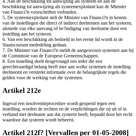
4. Aan de beschikking tot aanwijzing als systeem en aan de
beschikking tot aanwijzing als systeemexploitant kan de Minister
van Financi?n voorschriften verbinden.
5. De systeemexploitant stelt de Minister van Financi?n in kennis
van de instellingen die direct of indirect deelnemen aan het systeem,
alsmede van elke aanvang of be?indiging van deelname door een
instelling aan het systeem.
6. Van een beschikking als bedoeld in het eerste lid wordt in de
Staatscourant mededeling gedaan.
7. De Minister van Financi?n meldt de aangewezen systemen aan bij
de Commissie van de Europese Gemeenschappen.
8. Een instelling deelt desgevraagd een ieder die een
gerechtvaardigd belang heeft mee aan welke systemen de instelling
deelneemt en verstrekt informatie over de belangrijkste regels die
gelden voor de werking van die systemen.
Artikel 212e
Ingeval een insolventieprocedure wordt geopend tegen een
instelling, worden de rechten en de verplichtingen die zij uit of in
verband met deelname aan dat systeem heeft, bepaald door het recht
waardoor dat systeem wordt beheerst.
Artikel 212f? [Vervallen per 01-05-2008]