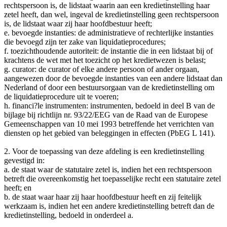
rechtspersoon is, de lidstaat waarin aan een kredietinstelling haar
zetel heeft, dan wel, ingeval de kredietinstelling geen rechtspersoon
is, de lidstaat waar zij haar hoofdbestuur heeft;
e. bevoegde instanties: de administratieve of rechterlijke instanties
die bevoegd zijn ter zake van liquidatieprocedures;
f. toezichthoudende autoriteit: de instantie die in een lidstaat bij of
krachtens de wet met het toezicht op het kredietwezen is belast;
g. curator: de curator of elke andere persoon of ander orgaan,
aangewezen door de bevoegde instanties van een andere lidstaat dan
Nederland of door een bestuursorgaan van de kredietinstelling om
de liquidatieprocedure uit te voeren;
h. financi?le instrumenten: instrumenten, bedoeld in deel B van de
bijlage bij richtlijn nr. 93/22/EEG van de Raad van de Europese
Gemeenschappen van 10 mei 1993 betreffende het verrichten van
diensten op het gebied van beleggingen in effecten (PbEG L 141).
2. Voor de toepassing van deze afdeling is een kredietinstelling
gevestigd in:
a. de staat waar de statutaire zetel is, indien het een rechtspersoon
betreft die overeenkomstig het toepasselijke recht een statutaire zetel
heeft; en
b. de staat waar haar zij haar hoofdbestuur heeft en zij feitelijk
werkzaam is, indien het een andere kredietinstelling betreft dan de
kredietinstelling, bedoeld in onderdeel a.