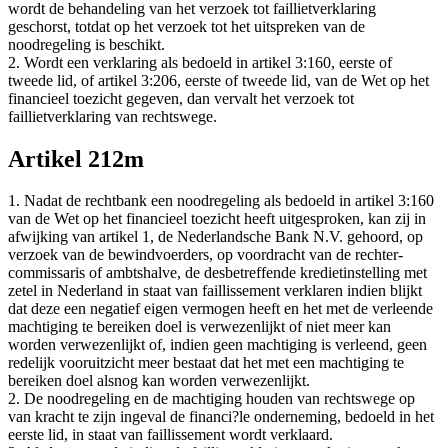
wordt de behandeling van het verzoek tot faillietverklaring
geschorst, totdat op het verzoek tot het uitspreken van de
noodregeling is beschikt.
2. Wordt een verklaring als bedoeld in artikel 3:160, eerste of
tweede lid, of artikel 3:206, eerste of tweede lid, van de Wet op het
financieel toezicht gegeven, dan vervalt het verzoek tot
faillietverklaring van rechtswege.
Artikel 212m
1. Nadat de rechtbank een noodregeling als bedoeld in artikel 3:160
van de Wet op het financieel toezicht heeft uitgesproken, kan zij in
afwijking van artikel 1, de Nederlandsche Bank N.V. gehoord, op
verzoek van de bewindvoerders, op voordracht van de rechter-
commissaris of ambtshalve, de desbetreffende kredietinstelling met
zetel in Nederland in staat van faillissement verklaren indien blijkt
dat deze een negatief eigen vermogen heeft en het met de verleende
machtiging te bereiken doel is verwezenlijkt of niet meer kan
worden verwezenlijkt of, indien geen machtiging is verleend, geen
redelijk vooruitzicht meer bestaat dat het met een machtiging te
bereiken doel alsnog kan worden verwezenlijkt.
2. De noodregeling en de machtiging houden van rechtswege op
van kracht te zijn ingeval de financi?le onderneming, bedoeld in het
eerste lid, in staat van faillissement wordt verklaard.