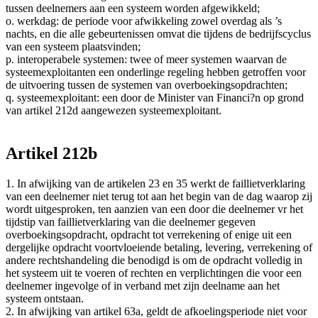
tussen deelnemers aan een systeem worden afgewikkeld;
o. werkdag: de periode voor afwikkeling zowel overdag als ’s
nachts, en die alle gebeurtenissen omvat die tijdens de bedrijfscyclus
van een systeem plaatsvinden;
p. interoperabele systemen: twee of meer systemen waarvan de
systeemexploitanten een onderlinge regeling hebben getroffen voor
de uitvoering tussen de systemen van overboekingsopdrachten;
q. systeemexploitant: een door de Minister van Financi?n op grond
van artikel 212d aangewezen systeemexploitant.
Artikel 212b
1. In afwijking van de artikelen 23 en 35 werkt de faillietverklaring
van een deelnemer niet terug tot aan het begin van de dag waarop zij
wordt uitgesproken, ten aanzien van een door die deelnemer vr het
tijdstip van faillietverklaring van die deelnemer gegeven
overboekingsopdracht, opdracht tot verrekening of enige uit een
dergelijke opdracht voortvloeiende betaling, levering, verrekening of
andere rechtshandeling die benodigd is om de opdracht volledig in
het systeem uit te voeren of rechten en verplichtingen die voor een
deelnemer ingevolge of in verband met zijn deelname aan het
systeem ontstaan.
2. In afwijking van artikel 63a, geldt de afkoelingsperiode niet voor