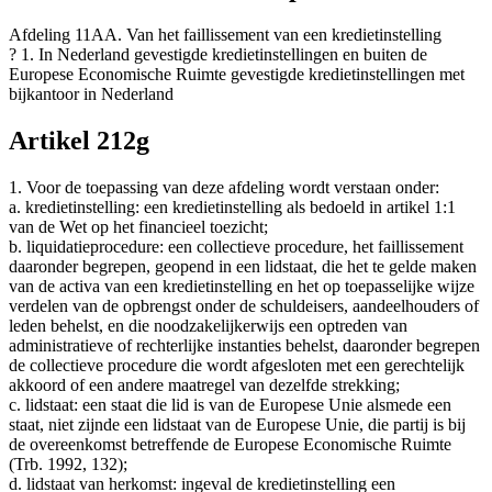
Afdeling 11AA. Van het faillissement van een kredietinstelling
? 1. In Nederland gevestigde kredietinstellingen en buiten de
Europese Economische Ruimte gevestigde kredietinstellingen met
bijkantoor in Nederland
Artikel 212g
1. Voor de toepassing van deze afdeling wordt verstaan onder:
a. kredietinstelling: een kredietinstelling als bedoeld in artikel 1:1
van de Wet op het financieel toezicht;
b. liquidatieprocedure: een collectieve procedure, het faillissement
daaronder begrepen, geopend in een lidstaat, die het te gelde maken
van de activa van een kredietinstelling en het op toepasselijke wijze
verdelen van de opbrengst onder de schuldeisers, aandeelhouders of
leden behelst, en die noodzakelijkerwijs een optreden van
administratieve of rechterlijke instanties behelst, daaronder begrepen
de collectieve procedure die wordt afgesloten met een gerechtelijk
akkoord of een andere maatregel van dezelfde strekking;
c. lidstaat: een staat die lid is van de Europese Unie alsmede een
staat, niet zijnde een lidstaat van de Europese Unie, die partij is bij
de overeenkomst betreffende de Europese Economische Ruimte
(Trb. 1992, 132);
d. lidstaat van herkomst: ingeval de kredietinstelling een