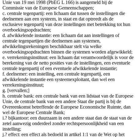
Unie van 19 mei 1998 (PbEG L 166) is aangemeld bij de
Commissie van de Europese Gemeenschappen;
c. centrale tegenpartij: een lichaam dat tussen de instellingen die
deelnemen aan een systeem, in staat en dat optreedt als de
exclusieve tegenpartij van deze instellingen met betrekking tot hun
overboekingsopdrachten;
d. afwikkelende instantie: een lichaam dat aan instellingen of
centrale tegenpartijen die deelnemen aan systemen,
afwikkelingsrekeningen beschikbaar stelt via welke
overboekingsopdrachten binnen die systemen worden afgewikkeld;
e. verrekeningsinstituut: een lichaam dat verantwoordelijk is voor de
berekening van de netto posities van de instellingen, een eventuele
centrale tegenpartij of een eventuele afwikkelende instantie;
f. deelnemer: een instelling, een centrale tegenpartij, een
afwikkelende instantie een systeemexploitant, dan wel een
verrekeningsinstituut;
g. [vervallen;]
h. centrale bank: een centrale bank van een lidstaat van de Europese
Unie, de centrale bank van een andere Staat die partij is bij de
Overeenkomst betreffende de Europese Economische Ruimte, dan
wel de Europese Centrale Bank;
i.? bijkantoor: een duurzaam in een andere staat dan de staat van de
zetel aanwezig onderdeel zonder rechtspersoonlijkheid van een
instelling;
j.? effect: een effect als bedoeld in artikel 1:1 van de Wet op het