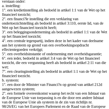
verstaan onder:
a. instelling:
1°. een kredietinstelling als bedoeld in artikel 1:1 van de Wet op het
financieel toezicht;
2°. een financi?le instelling die een verklaring van
ondertoezichtstelling als bedoeld in artikel 3:110, eerste lid, van de
Wet op het financieel toezicht heeft;
3°. een beleggingsonderneming als bedoeld in artikel 1:1 van de Wet
op het financieel toezicht;
4°. een centrale tegenpartij, indien deze in het kader van deelname
aan het systeem op grond van een overboekingsopdracht
effectentegoeden verkrijgt;
5°. een overheidsinstantie of onderneming met overheidsgarantie;
6°. een ieder, bedoeld in artikel 3:4 van de Wet op het financieel
toezicht, die een vergunning heeft als bedoeld in artikel 2:11 van die
wet;
7°. een clearinginstelling als bedoeld in artikel 1:1 van de Wet op het
financieel toezicht.
b. systeem:
1°. een door de Minister van Financi?n op grond van artikel 212d
aangewezen systeem;
2°. een formele overeenkomst waarop het recht van een lidstaat van
de Europese Unie van toepassing is en die door een andere lidstaat
van de Europese Unie als systeem in de zin van richtlijn nr.
98/26/EG van het Europees Parlement en de Raad van de Europese