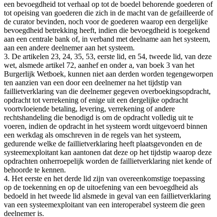
een bevoegdheid tot verhaal op tot de boedel behorende goederen of
tot opeising van goederen die zich in de macht van de gefailleerde of
de curator bevinden, noch voor de goederen waarop een dergelijke
bevoegdheid betrekking heeft, indien die bevoegdheid is toegekend
aan een centrale bank of, in verband met deelname aan het systeem,
aan een andere deelnemer aan het systeem.
3. De artikelen 23, 24, 35, 53, eerste lid, en 54, tweede lid, van deze
wet, alsmede artikel 72, aanhef en onder a, van boek 3 van het
Burgerlijk Wetboek, kunnen niet aan derden worden tegengeworpen
ten aanzien van een door een deelnemer na het tijdstip van
faillietverklaring van die deelnemer gegeven overboekingsopdracht,
opdracht tot verrekening of enige uit een dergelijke opdracht
voortvloeiende betaling, levering, verrekening of andere
rechtshandeling die benodigd is om de opdracht volledig uit te
voeren, indien de opdracht in het systeem wordt uitgevoerd binnen
een werkdag als omschreven in de regels van het systeem,
gedurende welke de faillietverklaring heeft plaatsgevonden en de
systeemexploitant kan aantonen dat deze op het tijdstip waarop deze
opdrachten onherroepelijk worden de faillietverklaring niet kende of
behoorde te kennen.
4. Het eerste en het derde lid zijn van overeenkomstige toepassing
op de toekenning en op de uitoefening van een bevoegdheid als
bedoeld in het tweede lid alsmede in geval van een faillietverklaring
van een systeemexploitant van een interoperabel systeem die geen
deelnemer is.