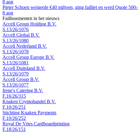
8 aug
Pieter Schoen weigerde €40 miljoen, ging failliet en werd Quote 500-
8 aug
Faillissementen in het nieuws
Accell Group Holding B.V.
S.13/26/1076
Accell Global B.V.
S.13/26/1080
Accell Nederland B.V.
S.13/26/1078
Accell Group Europe B.V.
S.13/26/1081
Accell Duitsland B.V.
S.13/26/1079
Accell Group B.V.
S.13/26/1077
Irene's Catering B.V.
F.16/26/315
Knaken Cryptohandel B.V.
F.10/26/251
Stichting Knaken Payments
F.10/26/252
Royal De Vries Cardboardprinting
F.18/26/151