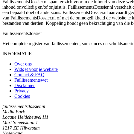
FaillissementsDossier.nl spant er zich voor in de inhoud van deze we
inhoud onvolledig en/of onjuist is. FaillissementsDossier.nl verschaft
een bepaald doel of anderszins. FaillissementsDossier.nl aanvaardt gee
van FaillissementsDossier.nl of met de onmogelijkheid de website te
bestanden van derden. Koppeling houdt geen bekrachtiging van die b
Faillissements
dossier
Het complete register van faillissementen, surseances en schuldsaner
INFORMATIE
Over ons
Widget voor je website
Contact & FAQ
Faillissementswet
Disclaimer
Privacy
Cookies
faillissementsdossier.nl
Media Park
Locatie Heideheuvel H1
Mart Smeetslaan 1
1217 ZE Hilversum
Nederland