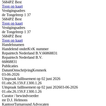
5684PZ Best
Toon op kaart
Vestigingsadres
de Tongelreep 1 37
5684PZ Best
Toon op kaart
Vestigingsadres
de Tongelreep 1 37
5684PZ Best
Toon op kaart
Handelsnamen
Handelend onder
KvK nummer
Repairtech Nederland B.V.
66868831
Repairtech Nederland B.V.
66868831
Publicaties
Datum
Omschrijving
Kenmerk
03-06-2026
Uitspraak faillissement op 02 juni 2026
01.obr.26.159.F.1300.1.26
Uitspraak faillissement op 02 juni 2026
03-06-2026
01.obr.26.159.F.1300.1.26
Curator / bewindvoerder
mr D.J. Helmons
Kantoor
Turnaround Advocaten