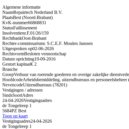
Algemene informatie
Naam
Repairtech Nederland B.V.
Plaats
Best (Noord-Brabant)
KvK-nummer
66868831
Status
Faillissement
Insolventienr.
F.01/26/159
Rechtbank
Oost-Brabant
Rechter-commissaris
mr. S.C.E.F. Moulen Janssen
Uitgesproken op
02-06-2026
Rechtsvorm
Besloten vennootschap
Datum oprichting
19-09-2016
Gestort kapitaal
€ 2
Branche
Groep
Verhuur van roerende goederen en overige zakelijke dienstverl
Hoofdcode
Arbeidsbemiddeling, uitzendbureaus en personeelsbeheer 
Nevencode
Uitzendbureaus (78201)
Vestigingen / adressen
Sinds
Soort
Adres
24-04-2026
Vestigingsadres
de Tongelreep 1
5684PZ Best
Toon op kaart
Vestigingsadres
24-04-2026
de Tongelreep 1