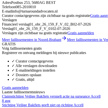
Adres
Postbus 253, 5680AG BEST
Telefoon
085-2010010
E-mail
info@turnaroundadvocaten.nl
Curator contactgegevens zijn zichtbaar na gratis registratie
Gratis aan
Verslagen
Financieel verslag
01_obr_26_159_F_V_02_B
02-07-2026
Verslag
01_obr_26_159_F_V_01
02-07-2026
Verslagen zijn zichtbaar na gratis registratie
Gratis aanmelden
Meer faillissementen in Noord-Brabant
Meer faillissementen in Ve
GRATIS
Volg faillissementen gratis
Registreer en ontvang meldingen bij nieuwe publicaties
✓
Curator contactgegevens
✓
Alle verslagen downloaden
✓
E-mailmeldingen instellen
✓
Dossiers opslaan
✓
Gratis, altijd
Gratis aanmelden
Laatste faillissementsnieuws
Claimstichting Veilige Bakfiets versnelt actie na surseance Accell
8 aug
Stichting Veilige Bakfiets geeft niet op richting Accell