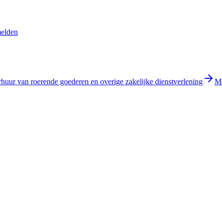
melden
rhuur van roerende goederen en overige zakelijke dienstverlening
Me