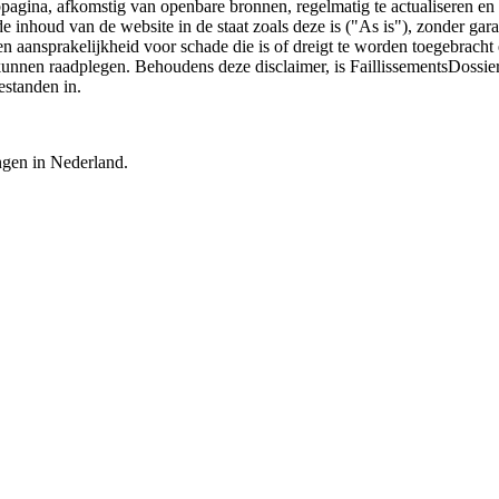
bpagina, afkomstig van openbare bronnen, regelmatig te actualiseren en 
 de inhoud van de website in de staat zoals deze is ("As is"), zonder ga
n aansprakelijkheid voor schade die is of dreigt te worden toegebracht 
 kunnen raadplegen. Behoudens deze disclaimer, is FaillissementsDossi
estanden in.
ingen in Nederland.