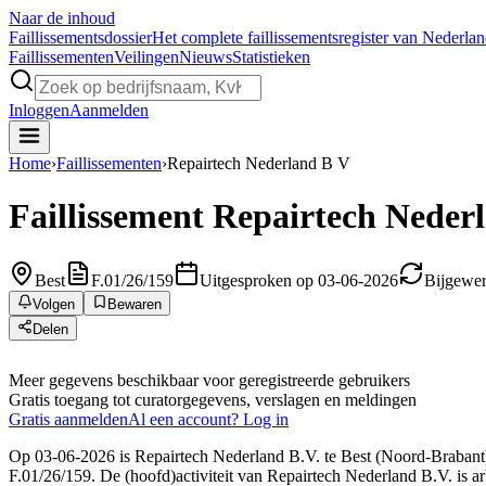
Naar de inhoud
Faillissements
dossier
Het complete faillissementsregister van Nederla
Faillissementen
Veilingen
Nieuws
Statistieken
Inloggen
Aanmelden
Home
›
Faillissementen
›
Repairtech Nederland B V
Faillissement
Repairtech Nederl
Best
F.01/26/159
Uitgesproken op 03-06-2026
Bijgewer
Volgen
Bewaren
Delen
Meer gegevens beschikbaar voor geregistreerde gebruikers
Gratis toegang tot curatorgegevens, verslagen en meldingen
Gratis aanmelden
Al een account? Log in
Op 03-06-2026 is Repairtech Nederland B.V. te Best (Noord-Brabant) 
F.01/26/159. De (hoofd)activiteit van Repairtech Nederland B.V. is a