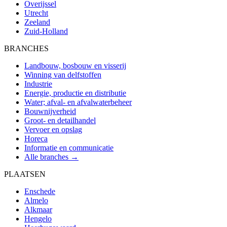
Overijssel
Utrecht
Zeeland
Zuid-Holland
BRANCHES
Landbouw, bosbouw en visserij
Winning van delfstoffen
Industrie
Energie, productie en distributie
Water; afval- en afvalwaterbeheer
Bouwnijverheid
Groot- en detailhandel
Vervoer en opslag
Horeca
Informatie en communicatie
Alle branches →
PLAATSEN
Enschede
Almelo
Alkmaar
Hengelo