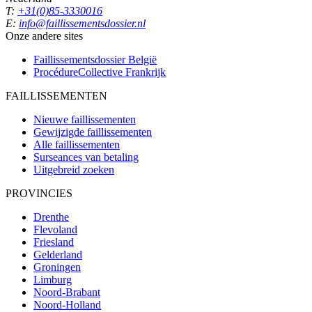
T:
+31(0)85-3330016
E:
info@faillissementsdossier.nl
Onze andere sites
Faillissementsdossier
België
ProcédureCollective
Frankrijk
FAILLISSEMENTEN
Nieuwe faillissementen
Gewijzigde faillissementen
Alle faillissementen
Surseances van betaling
Uitgebreid zoeken
PROVINCIES
Drenthe
Flevoland
Friesland
Gelderland
Groningen
Limburg
Noord-Brabant
Noord-Holland