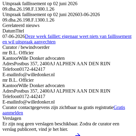
Uitspraak faillissement op 02 juni 2026
09.dha.26.198.F.1300.1.26
Uitspraak faillissement op 02 juni 2026
03-06-2026
09.dha.26.198.F.1300.1.26
Gerelateerd nieuws
Datum
Titel
07-06-2026
Deze week failliet: eigenaar weet niets van faillissement
en wil uitspraak aanvechten
Curator / bewindvoerder
mr B.L. Officier
Kantoor
Wille Donker advocaten
Adres
Postbus 357, 2400AJ ALPHEN AAN DEN RIJN
Telefoon
0172-442417
E-mail
info@willedonker.nl
mr B.L. Officier
Kantoor
Wille Donker advocaten
Adres
Postbus 357, 2400AJ ALPHEN AAN DEN RIJN
Telefoon
0172-442417
E-mail
info@willedonker.nl
Curator contactgegevens zijn zichtbaar na gratis registratie
Gratis
aanmelden
Verslagen
Er zijn nog geen verslagen beschikbaar. Zodra de curator een
verslag publiceert, vind je het hier.