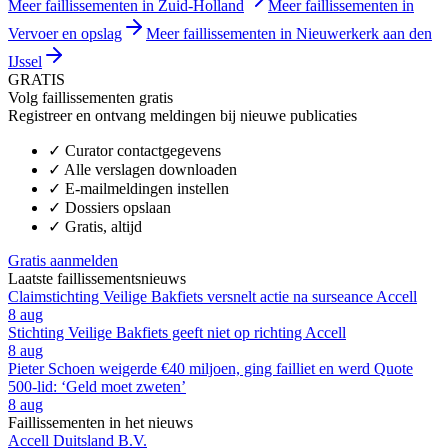
Meer faillissementen in Zuid-Holland
Meer faillissementen in
Vervoer en opslag
Meer faillissementen in Nieuwerkerk aan den
IJssel
GRATIS
Volg faillissementen gratis
Registreer en ontvang meldingen bij nieuwe publicaties
✓
Curator contactgegevens
✓
Alle verslagen downloaden
✓
E-mailmeldingen instellen
✓
Dossiers opslaan
✓
Gratis, altijd
Gratis aanmelden
Laatste faillissementsnieuws
Claimstichting Veilige Bakfiets versnelt actie na surseance Accell
8 aug
Stichting Veilige Bakfiets geeft niet op richting Accell
8 aug
Pieter Schoen weigerde €40 miljoen, ging failliet en werd Quote
500-lid: ‘Geld moet zweten’
8 aug
Faillissementen in het nieuws
Accell Duitsland B.V.