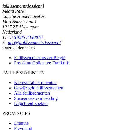
faillissementsdossier.nl
Media Park
Locatie Heideheuvel H1
Mart Smeetslaan 1
1217 ZE Hilversum
Nederland
T:
+31(0)85-3330016
E:
info@faillissementsdossier.nl
Onze andere sites
Faillissementsdossier
België
ProcédureCollective
Frankrijk
FAILLISSEMENTEN
Nieuwe faillissementen
Gewijzigde faillissementen
Alle faillissementen
Surseances van betaling
Uitgebreid zoeken
PROVINCIES
Drenthe
Flevoland