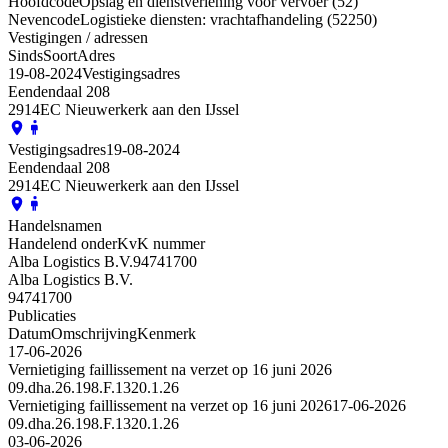
Hoofdcode
Opslag en dienstverlening voor vervoer (52)
Nevencode
Logistieke diensten: vrachtafhandeling (52250)
Vestigingen / adressen
Sinds
Soort
Adres
19-08-2024
Vestigingsadres
Eendendaal 208
2914EC Nieuwerkerk aan den IJssel
Vestigingsadres
19-08-2024
Eendendaal 208
2914EC Nieuwerkerk aan den IJssel
Handelsnamen
Handelend onder
KvK nummer
Alba Logistics B.V.
94741700
Alba Logistics B.V.
94741700
Publicaties
Datum
Omschrijving
Kenmerk
17-06-2026
Vernietiging faillissement na verzet op 16 juni 2026
09.dha.26.198.F.1320.1.26
Vernietiging faillissement na verzet op 16 juni 2026
17-06-2026
09.dha.26.198.F.1320.1.26
03-06-2026