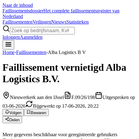
Naar de inhoud
Faillissements
dossier
Het complete faillissementsregister van
Nederland
Faillissementen
Veilingen
Nieuws
Statistieken
Inloggen
Aanmelden
Home
›
Faillissementen
›
Alba Logistics B V
Faillissement vernietigd
Alba
Logistics B.V.
Nieuwerkerk aan den IJssel
F.09/26/198
Uitgesproken op
03-06-2026
Bijgewerkt op 17-06-2026, 20:22
Volgen
Bewaren
Delen
Meer gegevens beschikbaar voor geregistreerde gebruikers