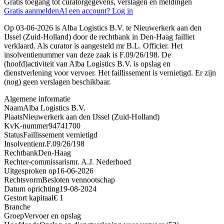
Gratis toegang tot curatorgegevens, verslagen en meldingen
Gratis aanmelden
Al een account? Log in
Op 03-06-2026 is Alba Logistics B.V. te Nieuwerkerk aan den
IJssel (Zuid-Holland) door de rechtbank in Den-Haag failliet
verklaard. Als curator is aangesteld mr B.L. Officier. Het
insolventienummer van deze zaak is F.09/26/198. De
(hoofd)activiteit van Alba Logistics B.V. is opslag en
dienstverlening voor vervoer. Het faillissement is vernietigd. Er zijn
(nog) geen verslagen beschikbaar.
Algemene informatie
Naam
Alba Logistics B.V.
Plaats
Nieuwerkerk aan den IJssel (Zuid-Holland)
KvK-nummer
94741700
Status
Faillissement vernietigd
Insolventienr.
F.09/26/198
Rechtbank
Den-Haag
Rechter-commissaris
mr. A.J. Nederhoed
Uitgesproken op
16-06-2026
Rechtsvorm
Besloten vennootschap
Datum oprichting
19-08-2024
Gestort kapitaal
€ 1
Branche
Groep
Vervoer en opslag