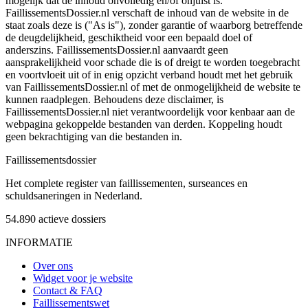
mogelijk dat de inhoud onvolledig en/of onjuist is.
FaillissementsDossier.nl verschaft de inhoud van de website in de
staat zoals deze is ("As is"), zonder garantie of waarborg betreffende
de deugdelijkheid, geschiktheid voor een bepaald doel of
anderszins. FaillissementsDossier.nl aanvaardt geen
aansprakelijkheid voor schade die is of dreigt te worden toegebracht
en voortvloeit uit of in enig opzicht verband houdt met het gebruik
van FaillissementsDossier.nl of met de onmogelijkheid de website te
kunnen raadplegen. Behoudens deze disclaimer, is
FaillissementsDossier.nl niet verantwoordelijk voor kenbaar aan de
webpagina gekoppelde bestanden van derden. Koppeling houdt
geen bekrachtiging van die bestanden in.
Faillissements
dossier
Het complete register van faillissementen, surseances en
schuldsaneringen in Nederland.
54.890
actieve dossiers
INFORMATIE
Over ons
Widget voor je website
Contact & FAQ
Faillissementswet