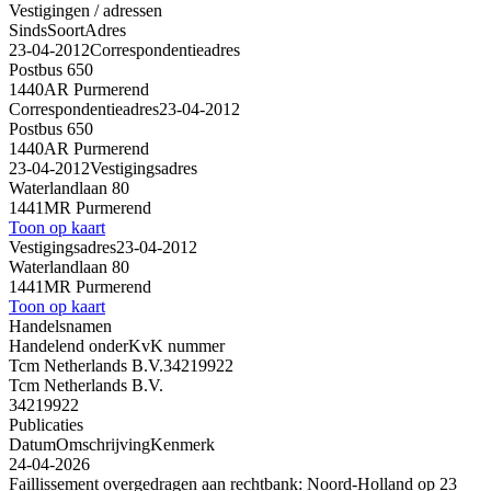
Vestigingen / adressen
Sinds
Soort
Adres
23-04-2012
Correspondentieadres
Postbus 650
1440AR Purmerend
Correspondentieadres
23-04-2012
Postbus 650
1440AR Purmerend
23-04-2012
Vestigingsadres
Waterlandlaan 80
1441MR Purmerend
Toon op kaart
Vestigingsadres
23-04-2012
Waterlandlaan 80
1441MR Purmerend
Toon op kaart
Handelsnamen
Handelend onder
KvK nummer
Tcm Netherlands B.V.
34219922
Tcm Netherlands B.V.
34219922
Publicaties
Datum
Omschrijving
Kenmerk
24-04-2026
Faillissement overgedragen aan rechtbank: Noord-Holland op 23