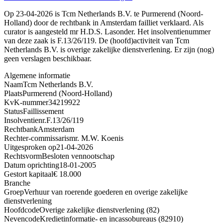
Op 23-04-2026 is Tcm Netherlands B.V. te Purmerend (Noord-
Holland) door de rechtbank in Amsterdam failliet verklaard. Als
curator is aangesteld mr H.D.S. Lasonder. Het insolventienummer
van deze zaak is F.13/26/119. De (hoofd)activiteit van Tcm
Netherlands B.V. is overige zakelijke dienstverlening. Er zijn (nog)
geen verslagen beschikbaar.
Algemene informatie
Naam
Tcm Netherlands B.V.
Plaats
Purmerend (Noord-Holland)
KvK-nummer
34219922
Status
Faillissement
Insolventienr.
F.13/26/119
Rechtbank
Amsterdam
Rechter-commissaris
mr. M.W. Koenis
Uitgesproken op
21-04-2026
Rechtsvorm
Besloten vennootschap
Datum oprichting
18-01-2005
Gestort kapitaal
€ 18.000
Branche
Groep
Verhuur van roerende goederen en overige zakelijke
dienstverlening
Hoofdcode
Overige zakelijke dienstverlening (82)
Nevencode
Kredietinformatie- en incassobureaus (82910)