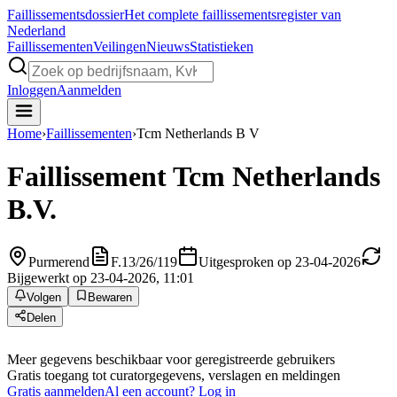
Faillissements
dossier
Het complete faillissementsregister van
Nederland
Faillissementen
Veilingen
Nieuws
Statistieken
Inloggen
Aanmelden
Home
›
Faillissementen
›
Tcm Netherlands B V
Faillissement
Tcm Netherlands
B.V.
Purmerend
F.13/26/119
Uitgesproken op 23-04-2026
Bijgewerkt op 23-04-2026, 11:01
Volgen
Bewaren
Delen
Meer gegevens beschikbaar voor geregistreerde gebruikers
Gratis toegang tot curatorgegevens, verslagen en meldingen
Gratis aanmelden
Al een account? Log in