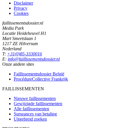
Disclaimer
Privacy
Cookies
faillissementsdossier.nl
Media Park
Locatie Heideheuvel H1
Mart Smeetslaan 1
1217 ZE Hilversum
Nederland
T:
+31(0)85-3330016
E:
info@faillissementsdossier.nl
Onze andere sites
Faillissementsdossier
België
ProcédureCollective
Frankrijk
FAILLISSEMENTEN
Nieuwe faillissementen
Gewijzigde faillissementen
Alle faillissementen
Surseances van betaling
Uitgebreid zoeken