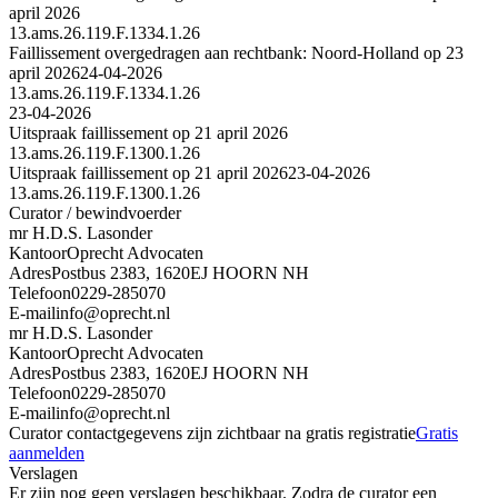
april 2026
13.ams.26.119.F.1334.1.26
Faillissement overgedragen aan rechtbank: Noord-Holland op 23
april 2026
24-04-2026
13.ams.26.119.F.1334.1.26
23-04-2026
Uitspraak faillissement op 21 april 2026
13.ams.26.119.F.1300.1.26
Uitspraak faillissement op 21 april 2026
23-04-2026
13.ams.26.119.F.1300.1.26
Curator / bewindvoerder
mr H.D.S. Lasonder
Kantoor
Oprecht Advocaten
Adres
Postbus 2383, 1620EJ HOORN NH
Telefoon
0229-285070
E-mail
info@oprecht.nl
mr H.D.S. Lasonder
Kantoor
Oprecht Advocaten
Adres
Postbus 2383, 1620EJ HOORN NH
Telefoon
0229-285070
E-mail
info@oprecht.nl
Curator contactgegevens zijn zichtbaar na gratis registratie
Gratis
aanmelden
Verslagen
Er zijn nog geen verslagen beschikbaar. Zodra de curator een