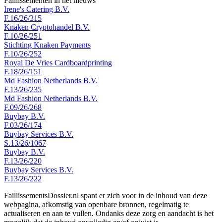
Faillissementen in het nieuws
Irene's Catering B.V.
F.16/26/315
Knaken Cryptohandel B.V.
F.10/26/251
Stichting Knaken Payments
F.10/26/252
Royal De Vries Cardboardprinting
F.18/26/151
Md Fashion Netherlands B.V.
F.13/26/235
Md Fashion Netherlands B.V.
F.09/26/268
Buybay B.V.
F.03/26/174
Buybay Services B.V.
S.13/26/1067
Buybay B.V.
F.13/26/220
Buybay Services B.V.
F.13/26/222
FaillissementsDossier.nl spant er zich voor in de inhoud van deze
webpagina, afkomstig van openbare bronnen, regelmatig te
actualiseren en aan te vullen. Ondanks deze zorg en aandacht is het