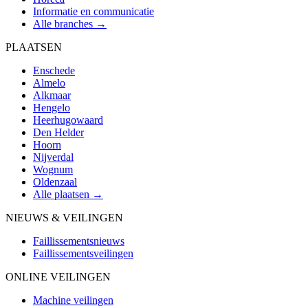
Informatie en communicatie
Alle branches →
PLAATSEN
Enschede
Almelo
Alkmaar
Hengelo
Heerhugowaard
Den Helder
Hoorn
Nijverdal
Wognum
Oldenzaal
Alle plaatsen →
NIEUWS & VEILINGEN
Faillissementsnieuws
Faillissementsveilingen
ONLINE VEILINGEN
Machine veilingen