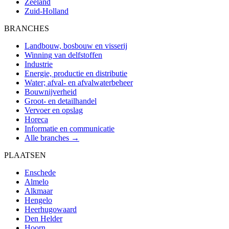
Zeeland
Zuid-Holland
BRANCHES
Landbouw, bosbouw en visserij
Winning van delfstoffen
Industrie
Energie, productie en distributie
Water; afval- en afvalwaterbeheer
Bouwnijverheid
Groot- en detailhandel
Vervoer en opslag
Horeca
Informatie en communicatie
Alle branches →
PLAATSEN
Enschede
Almelo
Alkmaar
Hengelo
Heerhugowaard
Den Helder
Hoorn