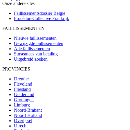
Onze andere sites
Faillissementsdossier
België
ProcédureCollective
Frankrijk
FAILLISSEMENTEN
Nieuwe faillissementen
Gewijzigde faillissementen
Alle faillissementen
Surseances van betaling
Uitgebreid zoeken
PROVINCIES
Drenthe
Flevoland
Friesland
Gelderland
Groningen
Limburg
Noord-Brabant
Noord-Holland
Overijssel
Utrecht