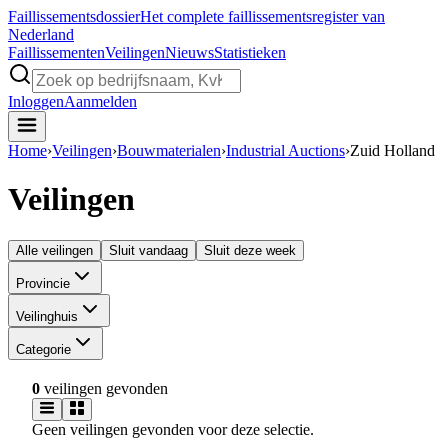
Faillissements
dossier
Het complete faillissementsregister van
Nederland
Faillissementen
Veilingen
Nieuws
Statistieken
Inloggen
Aanmelden
Home
›
Veilingen
›
Bouwmaterialen
›
Industrial Auctions
›
Zuid Holland
Veilingen
Alle veilingen
Sluit vandaag
Sluit deze week
Provincie
Veilinghuis
Categorie
0
veilingen gevonden
Geen veilingen gevonden voor deze selectie.