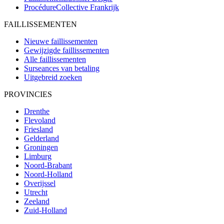
ProcédureCollective
Frankrijk
FAILLISSEMENTEN
Nieuwe faillissementen
Gewijzigde faillissementen
Alle faillissementen
Surseances van betaling
Uitgebreid zoeken
PROVINCIES
Drenthe
Flevoland
Friesland
Gelderland
Groningen
Limburg
Noord-Brabant
Noord-Holland
Overijssel
Utrecht
Zeeland
Zuid-Holland