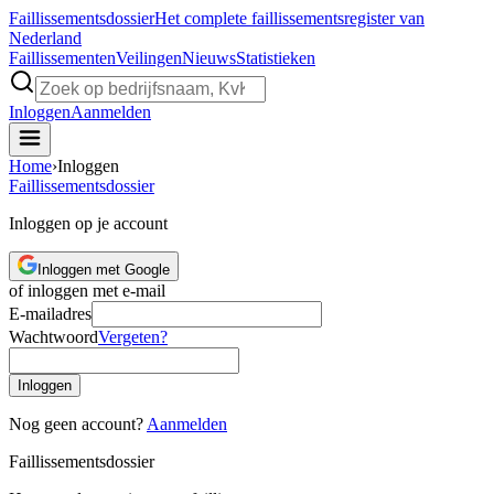
Faillissements
dossier
Het complete faillissementsregister van
Nederland
Faillissementen
Veilingen
Nieuws
Statistieken
Inloggen
Aanmelden
Home
›
Inloggen
Faillissements
dossier
Inloggen op je account
Inloggen met Google
of inloggen met e-mail
E-mailadres
Wachtwoord
Vergeten?
Inloggen
Nog geen account?
Aanmelden
Faillissements
dossier