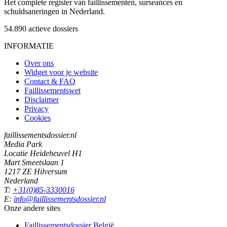
Het complete register van faillissementen, surseances en
schuldsaneringen in Nederland.
54.890
actieve dossiers
INFORMATIE
Over ons
Widget voor je website
Contact & FAQ
Faillissementswet
Disclaimer
Privacy
Cookies
faillissementsdossier.nl
Media Park
Locatie Heideheuvel H1
Mart Smeetslaan 1
1217 ZE Hilversum
Nederland
T:
+31(0)85-3330016
E:
info@faillissementsdossier.nl
Onze andere sites
Faillissementsdossier
België