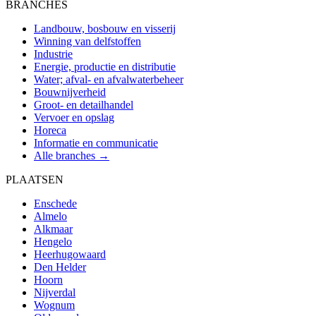
BRANCHES
Landbouw, bosbouw en visserij
Winning van delfstoffen
Industrie
Energie, productie en distributie
Water; afval- en afvalwaterbeheer
Bouwnijverheid
Groot- en detailhandel
Vervoer en opslag
Horeca
Informatie en communicatie
Alle branches →
PLAATSEN
Enschede
Almelo
Alkmaar
Hengelo
Heerhugowaard
Den Helder
Hoorn
Nijverdal
Wognum