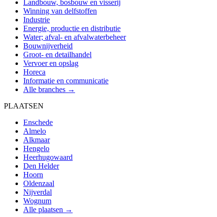
Landbouw, bosbouw en visserij
Winning van delfstoffen
Industrie
Energie, productie en distributie
Water; afval- en afvalwaterbeheer
Bouwnijverheid
Groot- en detailhandel
Vervoer en opslag
Horeca
Informatie en communicatie
Alle branches →
PLAATSEN
Enschede
Almelo
Alkmaar
Hengelo
Heerhugowaard
Den Helder
Hoorn
Oldenzaal
Nijverdal
Wognum
Alle plaatsen →