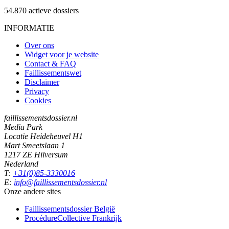
54.870
actieve dossiers
INFORMATIE
Over ons
Widget voor je website
Contact & FAQ
Faillissementswet
Disclaimer
Privacy
Cookies
faillissementsdossier.nl
Media Park
Locatie Heideheuvel H1
Mart Smeetslaan 1
1217 ZE Hilversum
Nederland
T:
+31(0)85-3330016
E:
info@faillissementsdossier.nl
Onze andere sites
Faillissementsdossier
België
ProcédureCollective
Frankrijk