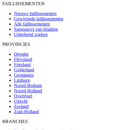
FAILLISSEMENTEN
Nieuwe faillissementen
Gewijzigde faillissementen
Alle faillissementen
Surseances van betaling
Uitgebreid zoeken
PROVINCIES
Drenthe
Flevoland
Friesland
Gelderland
Groningen
Limburg
Noord-Brabant
Noord-Holland
Overijssel
Utrecht
Zeeland
Zuid-Holland
BRANCHES