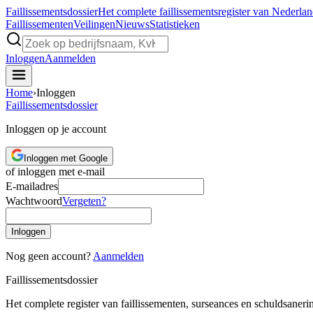
Faillissements
dossier
Het complete faillissementsregister van Nederla
Faillissementen
Veilingen
Nieuws
Statistieken
Inloggen
Aanmelden
Home
›
Inloggen
Faillissements
dossier
Inloggen op je account
Inloggen met Google
of inloggen met e-mail
E-mailadres
Wachtwoord
Vergeten?
Inloggen
Nog geen account?
Aanmelden
Faillissements
dossier
Het complete register van faillissementen, surseances en schuldsaner