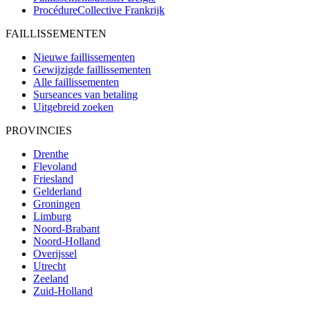
ProcédureCollective
Frankrijk
FAILLISSEMENTEN
Nieuwe faillissementen
Gewijzigde faillissementen
Alle faillissementen
Surseances van betaling
Uitgebreid zoeken
PROVINCIES
Drenthe
Flevoland
Friesland
Gelderland
Groningen
Limburg
Noord-Brabant
Noord-Holland
Overijssel
Utrecht
Zeeland
Zuid-Holland