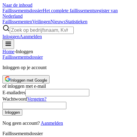
Naar de inhoud
Faillissements
dossier
Het complete faillissementsregister van
Nederland
Faillissementen
Veilingen
Nieuws
Statistieken
Inloggen
Aanmelden
Home
›
Inloggen
Faillissements
dossier
Inloggen op je account
Inloggen met Google
of inloggen met e-mail
E-mailadres
Wachtwoord
Vergeten?
Inloggen
Nog geen account?
Aanmelden
Faillissements
dossier