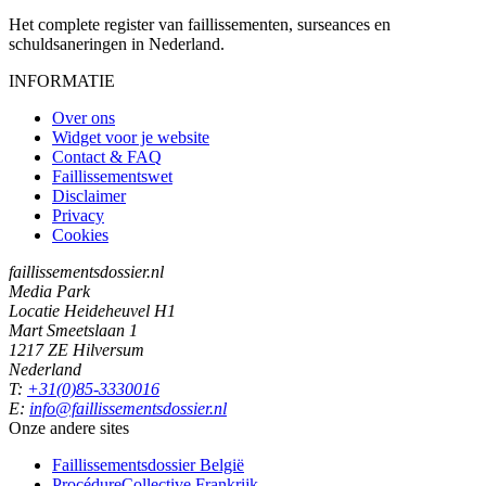
Het complete register van faillissementen, surseances en
schuldsaneringen in Nederland.
INFORMATIE
Over ons
Widget voor je website
Contact & FAQ
Faillissementswet
Disclaimer
Privacy
Cookies
faillissementsdossier.nl
Media Park
Locatie Heideheuvel H1
Mart Smeetslaan 1
1217 ZE Hilversum
Nederland
T:
+31(0)85-3330016
E:
info@faillissementsdossier.nl
Onze andere sites
Faillissementsdossier
België
ProcédureCollective
Frankrijk