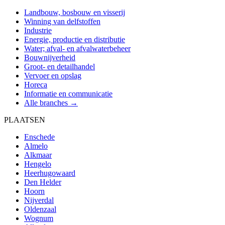
Landbouw, bosbouw en visserij
Winning van delfstoffen
Industrie
Energie, productie en distributie
Water; afval- en afvalwaterbeheer
Bouwnijverheid
Groot- en detailhandel
Vervoer en opslag
Horeca
Informatie en communicatie
Alle branches →
PLAATSEN
Enschede
Almelo
Alkmaar
Hengelo
Heerhugowaard
Den Helder
Hoorn
Nijverdal
Oldenzaal
Wognum