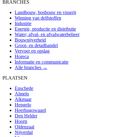
BRANCHES
Landbouw, bosbouw en visserij
Winning van delfstoffen
Industrie
Energie, productie en distributie
Water; afval- en afvalwaterbeheer
Bouwnijverheid
Groot- en detailhandel
Vervoer en opslag
Horeca
Informatie en communicatie
Alle branches →
PLAATSEN
Enschede
Almelo
Alkmaar
Hengelo
Heerhugowaard
Den Helder
Hoorn
Oldenzaal
Nijverdal