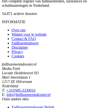
Het complete register van faillissementen, surseances en
schuldsaneringen in Nederland.
54.871
actieve dossiers
INFORMATIE
Over ons
Widget voor je website
Contact & FAQ
Faillissementswet
Disclaimer
Privacy
Cookies
faillissementsdossier.nl
Media Park
Locatie Heideheuvel H1
Mart Smeetslaan 1
1217 ZE Hilversum
Nederland
T:
+31(0)85-3330016
E:
info@faillissementsdossier.nl
Onze andere sites
Faillissementsdossier
België