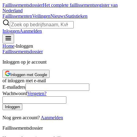
Faillissements
dossier
Het complete faillissementsregister van
Nederland
Faillissementen
Veilingen
Nieuws
Statistieken
Inloggen
Aanmelden
Home
›
Inloggen
Faillissements
dossier
Inloggen op je account
Inloggen met Google
of inloggen met e-mail
E-mailadres
Wachtwoord
Vergeten?
Inloggen
Nog geen account?
Aanmelden
Faillissements
dossier