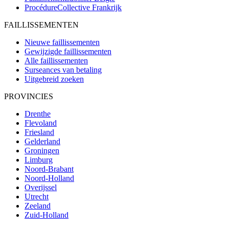
ProcédureCollective
Frankrijk
FAILLISSEMENTEN
Nieuwe faillissementen
Gewijzigde faillissementen
Alle faillissementen
Surseances van betaling
Uitgebreid zoeken
PROVINCIES
Drenthe
Flevoland
Friesland
Gelderland
Groningen
Limburg
Noord-Brabant
Noord-Holland
Overijssel
Utrecht
Zeeland
Zuid-Holland