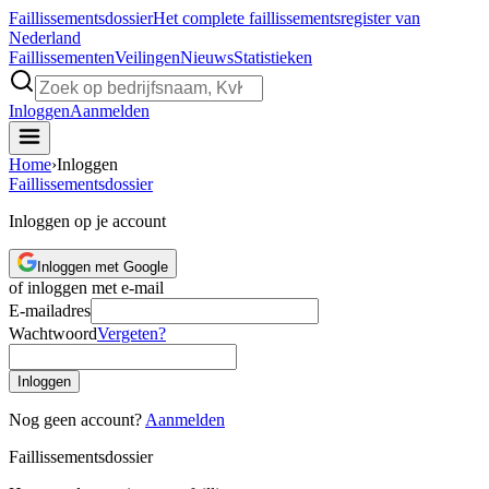
Faillissements
dossier
Het complete faillissementsregister van
Nederland
Faillissementen
Veilingen
Nieuws
Statistieken
Inloggen
Aanmelden
Home
›
Inloggen
Faillissements
dossier
Inloggen op je account
Inloggen met Google
of inloggen met e-mail
E-mailadres
Wachtwoord
Vergeten?
Inloggen
Nog geen account?
Aanmelden
Faillissements
dossier