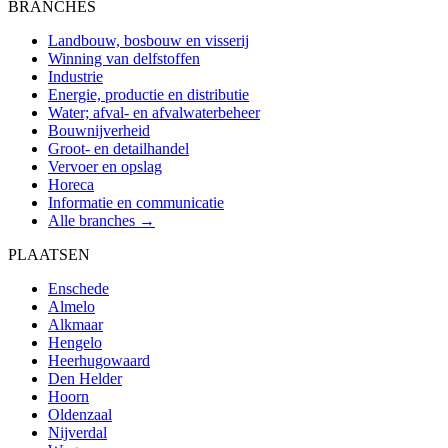
BRANCHES
Landbouw, bosbouw en visserij
Winning van delfstoffen
Industrie
Energie, productie en distributie
Water; afval- en afvalwaterbeheer
Bouwnijverheid
Groot- en detailhandel
Vervoer en opslag
Horeca
Informatie en communicatie
Alle branches →
PLAATSEN
Enschede
Almelo
Alkmaar
Hengelo
Heerhugowaard
Den Helder
Hoorn
Oldenzaal
Nijverdal