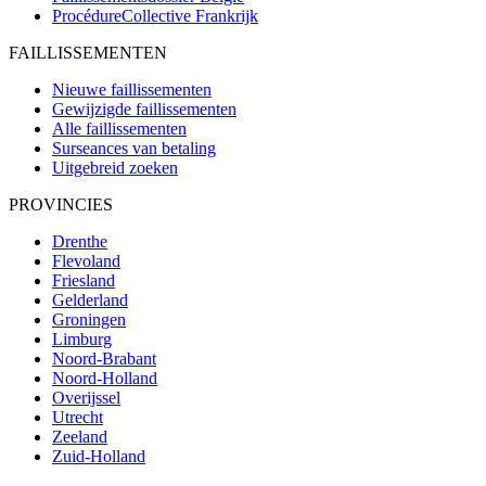
ProcédureCollective
Frankrijk
FAILLISSEMENTEN
Nieuwe faillissementen
Gewijzigde faillissementen
Alle faillissementen
Surseances van betaling
Uitgebreid zoeken
PROVINCIES
Drenthe
Flevoland
Friesland
Gelderland
Groningen
Limburg
Noord-Brabant
Noord-Holland
Overijssel
Utrecht
Zeeland
Zuid-Holland