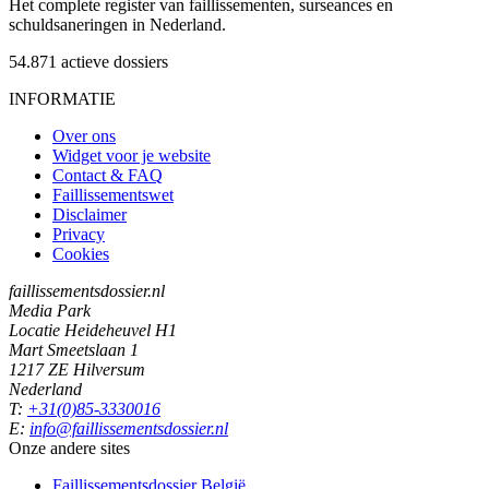
Het complete register van faillissementen, surseances en
schuldsaneringen in Nederland.
54.871
actieve dossiers
INFORMATIE
Over ons
Widget voor je website
Contact & FAQ
Faillissementswet
Disclaimer
Privacy
Cookies
faillissementsdossier.nl
Media Park
Locatie Heideheuvel H1
Mart Smeetslaan 1
1217 ZE Hilversum
Nederland
T:
+31(0)85-3330016
E:
info@faillissementsdossier.nl
Onze andere sites
Faillissementsdossier
België