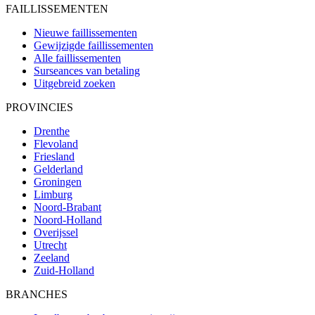
FAILLISSEMENTEN
Nieuwe faillissementen
Gewijzigde faillissementen
Alle faillissementen
Surseances van betaling
Uitgebreid zoeken
PROVINCIES
Drenthe
Flevoland
Friesland
Gelderland
Groningen
Limburg
Noord-Brabant
Noord-Holland
Overijssel
Utrecht
Zeeland
Zuid-Holland
BRANCHES