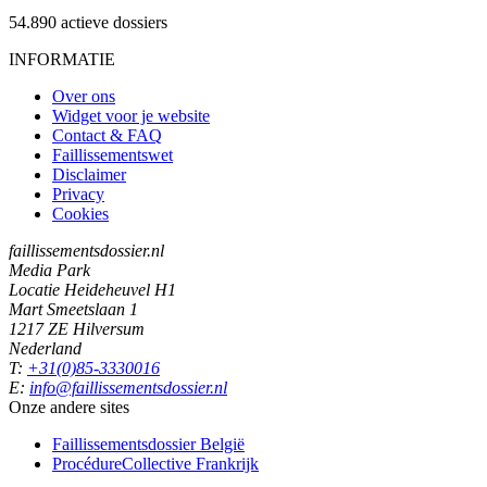
54.890
actieve dossiers
INFORMATIE
Over ons
Widget voor je website
Contact & FAQ
Faillissementswet
Disclaimer
Privacy
Cookies
faillissementsdossier.nl
Media Park
Locatie Heideheuvel H1
Mart Smeetslaan 1
1217 ZE Hilversum
Nederland
T:
+31(0)85-3330016
E:
info@faillissementsdossier.nl
Onze andere sites
Faillissementsdossier
België
ProcédureCollective
Frankrijk