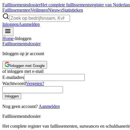
Faillissements
dossier
Het complete faillissementsregister van Nederla
Faillissementen
Veilingen
Nieuws
Statistieken
Inloggen
Aanmelden
Home
›
Inloggen
Faillissements
dossier
Inloggen op je account
Inloggen met Google
of inloggen met e-mail
E-mailadres
Wachtwoord
Vergeten?
Inloggen
Nog geen account?
Aanmelden
Faillissements
dossier
Het complete register van faillissementen, surseances en schuldsaner