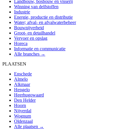
Landbouw, bosbouw en visserij
Winning van delfstoffen
Industrie
Energie, productie en distributie
Water; afval- en afvalwaterbeheer
Bouwnijverheid
Groot- en detailhandel
Vervoer en opslag
Horeca
Informatie en communicatie
Alle branches →
PLAATSEN
Enschede
Almelo
Alkmaar
Hengelo
Heerhugowaard
Den Helder
Hoorn
Nijverdal
Wognum
Oldenzaal
Alle plaatsen →