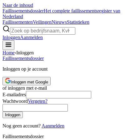
Naar de inhoud
Faillissements
dossier
Het complete faillissementsregister van
Nederland
Faillissementen
Veilingen
Nieuws
Statistieken
Inloggen
Aanmelden
Home
›
Inloggen
Faillissements
dossier
Inloggen op je account
Inloggen met Google
of inloggen met e-mail
E-mailadres
Wachtwoord
Vergeten?
Inloggen
Nog geen account?
Aanmelden
Faillissements
dossier