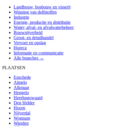
Landbouw, bosbouw en visserij
Winning van delfstoffen
Industrie
Energie, productie en distributie
Water; afval- en afvalwaterbeheer
Bouwnijverheid
Groot- en detailhandel
Vervoer en opslag
Horeca
Informatie en communicatie
Alle branches →
PLAATSEN
Enschede
Almelo
Alkmaar
Hengelo
Heerhugowaard
Den Helder
Hoorn
Nijverdal
Wognum
Wierden