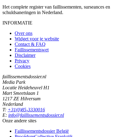
Het complete register van faillissementen, surseances en
schuldsaneringen in Nederland.
INFORMATIE
Over ons
Widget voor je website
Contact & FAQ
Faillissementswet
Disclaimer
Privacy
Cookies
faillissementsdossier.nl
Media Park
Locatie Heideheuvel H1
Mart Smeetslaan 1
1217 ZE Hilversum
Nederland
T:
+31(0)85-3330016
E:
info@faillissementsdossier.nl
Onze andere sites
Faillissementsdossier
België
ProcédureCollective
Frankrijk