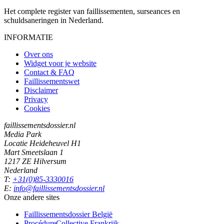
Het complete register van faillissementen, surseances en
schuldsaneringen in Nederland.
INFORMATIE
Over ons
Widget voor je website
Contact & FAQ
Faillissementswet
Disclaimer
Privacy
Cookies
faillissementsdossier.nl
Media Park
Locatie Heideheuvel H1
Mart Smeetslaan 1
1217 ZE Hilversum
Nederland
T:
+31(0)85-3330016
E:
info@faillissementsdossier.nl
Onze andere sites
Faillissementsdossier
België
ProcédureCollective
Frankrijk