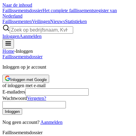
Naar de inhoud
Faillissements
dossier
Het complete faillissementsregister van
Nederland
Faillissementen
Veilingen
Nieuws
Statistieken
Inloggen
Aanmelden
Home
›
Inloggen
Faillissements
dossier
Inloggen op je account
Inloggen met Google
of inloggen met e-mail
E-mailadres
Wachtwoord
Vergeten?
Inloggen
Nog geen account?
Aanmelden
Faillissements
dossier