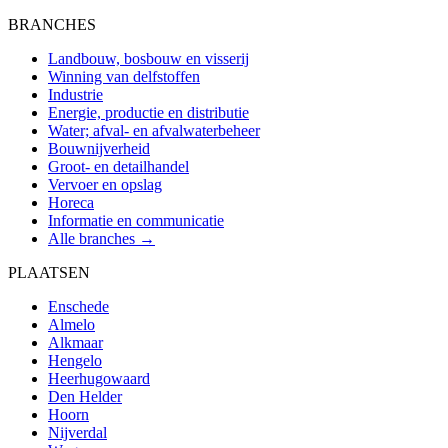
BRANCHES
Landbouw, bosbouw en visserij
Winning van delfstoffen
Industrie
Energie, productie en distributie
Water; afval- en afvalwaterbeheer
Bouwnijverheid
Groot- en detailhandel
Vervoer en opslag
Horeca
Informatie en communicatie
Alle branches →
PLAATSEN
Enschede
Almelo
Alkmaar
Hengelo
Heerhugowaard
Den Helder
Hoorn
Nijverdal