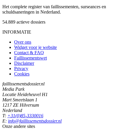
Het complete register van faillissementen, surseances en
schuldsaneringen in Nederland.
54.889
actieve dossiers
INFORMATIE
Over ons
Widget voor je website
Contact & FAQ
Faillissementswet
Disclaimer
Privacy
Cookies
faillissementsdossier.nl
Media Park
Locatie Heideheuvel H1
Mart Smeetslaan 1
1217 ZE Hilversum
Nederland
T:
+31(0)85-3330016
E:
info@faillissementsdossier.nl
Onze andere sites