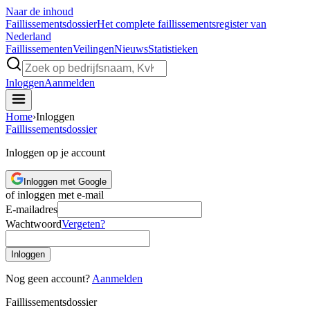
Naar de inhoud
Faillissements
dossier
Het complete faillissementsregister van
Nederland
Faillissementen
Veilingen
Nieuws
Statistieken
Inloggen
Aanmelden
Home
›
Inloggen
Faillissements
dossier
Inloggen op je account
Inloggen met Google
of inloggen met e-mail
E-mailadres
Wachtwoord
Vergeten?
Inloggen
Nog geen account?
Aanmelden
Faillissements
dossier