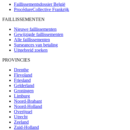
Faillissementsdossier
België
ProcédureCollective
Frankrijk
FAILLISSEMENTEN
Nieuwe faillissementen
Gewijzigde faillissementen
Alle faillissementen
Surseances van betaling
Uitgebreid zoeken
PROVINCIES
Drenthe
Flevoland
Friesland
Gelderland
Groningen
Limburg
Noord-Brabant
Noord-Holland
Overijssel
Utrecht
Zeeland
Zuid-Holland