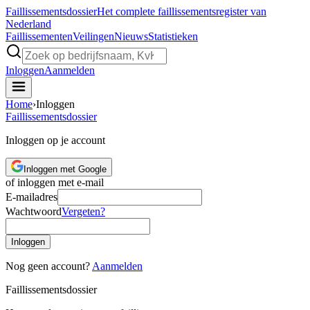
Faillissements
dossier
Het complete faillissementsregister van
Nederland
Faillissementen
Veilingen
Nieuws
Statistieken
Inloggen
Aanmelden
Home
›
Inloggen
Faillissements
dossier
Inloggen op je account
Inloggen met Google
of inloggen met e-mail
E-mailadres
Wachtwoord
Vergeten?
Inloggen
Nog geen account?
Aanmelden
Faillissements
dossier