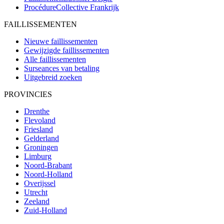
ProcédureCollective
Frankrijk
FAILLISSEMENTEN
Nieuwe faillissementen
Gewijzigde faillissementen
Alle faillissementen
Surseances van betaling
Uitgebreid zoeken
PROVINCIES
Drenthe
Flevoland
Friesland
Gelderland
Groningen
Limburg
Noord-Brabant
Noord-Holland
Overijssel
Utrecht
Zeeland
Zuid-Holland