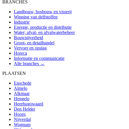
BRANCHES
Landbouw, bosbouw en visserij
Winning van delfstoffen
Industrie
Energie, productie en distributie
Water; afval- en afvalwaterbeheer
Bouwnijverheid
Groot- en detailhandel
Vervoer en opslag
Horeca
Informatie en communicatie
Alle branches →
PLAATSEN
Enschede
Almelo
Alkmaar
Hengelo
Heerhugowaard
Den Helder
Hoorn
Nijverdal
Wognum