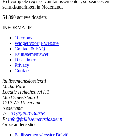
Het complete register van faillissementen, surseances en
schuldsaneringen in Nederland.
54.890
actieve dossiers
INFORMATIE
Over ons
Widget voor je website
Contact & FAQ
Faillissementswet
Disclaimer
Privacy
Cookies
faillissementsdossier.nl
Media Park
Locatie Heideheuvel H1
Mart Smeetslaan 1
1217 ZE Hilversum
Nederland
T:
+31(0)85-3330016
E:
info@faillissementsdossier.nl
Onze andere sites
Faillissementsdossier
België