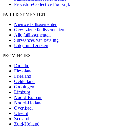
ProcédureCollective
Frankrijk
FAILLISSEMENTEN
Nieuwe faillissementen
Gewijzigde faillissementen
Alle faillissementen
Surseances van betaling
Uitgebreid zoeken
PROVINCIES
Drenthe
Flevoland
Friesland
Gelderland
Groningen
Limburg
Noord-Brabant
Noord-Holland
Overijssel
Utrecht
Zeeland
Zuid-Holland