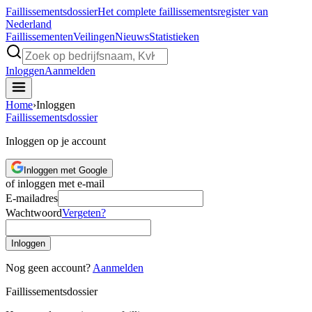
Faillissements
dossier
Het complete faillissementsregister van
Nederland
Faillissementen
Veilingen
Nieuws
Statistieken
Inloggen
Aanmelden
Home
›
Inloggen
Faillissements
dossier
Inloggen op je account
Inloggen met Google
of inloggen met e-mail
E-mailadres
Wachtwoord
Vergeten?
Inloggen
Nog geen account?
Aanmelden
Faillissements
dossier