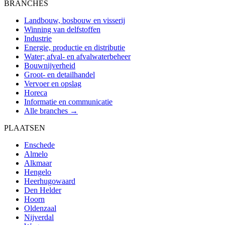
BRANCHES
Landbouw, bosbouw en visserij
Winning van delfstoffen
Industrie
Energie, productie en distributie
Water; afval- en afvalwaterbeheer
Bouwnijverheid
Groot- en detailhandel
Vervoer en opslag
Horeca
Informatie en communicatie
Alle branches →
PLAATSEN
Enschede
Almelo
Alkmaar
Hengelo
Heerhugowaard
Den Helder
Hoorn
Oldenzaal
Nijverdal