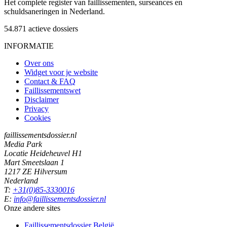
Het complete register van faillissementen, surseances en
schuldsaneringen in Nederland.
54.871
actieve dossiers
INFORMATIE
Over ons
Widget voor je website
Contact & FAQ
Faillissementswet
Disclaimer
Privacy
Cookies
faillissementsdossier.nl
Media Park
Locatie Heideheuvel H1
Mart Smeetslaan 1
1217 ZE Hilversum
Nederland
T:
+31(0)85-3330016
E:
info@faillissementsdossier.nl
Onze andere sites
Faillissementsdossier
België