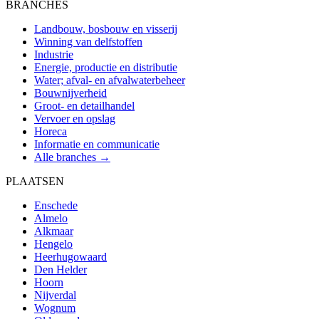
BRANCHES
Landbouw, bosbouw en visserij
Winning van delfstoffen
Industrie
Energie, productie en distributie
Water; afval- en afvalwaterbeheer
Bouwnijverheid
Groot- en detailhandel
Vervoer en opslag
Horeca
Informatie en communicatie
Alle branches →
PLAATSEN
Enschede
Almelo
Alkmaar
Hengelo
Heerhugowaard
Den Helder
Hoorn
Nijverdal
Wognum