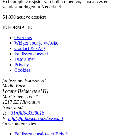
Het complete register van faillissementen, surseances en
schuldsaneringen in Nederland.
54.890
actieve dossiers
INFORMATIE
Over ons
Widget voor je website
Contact & FAQ
Faillissementswet
Disclaimer
Privacy
Cookies
faillissementsdossier.nl
Media Park
Locatie Heideheuvel H1
Mart Smeetslaan 1
1217 ZE Hilversum
Nederland
T:
+31(0)85-3330016
E:
info@faillissementsdossier.nl
Onze andere sites
Faillissementsdossier
België