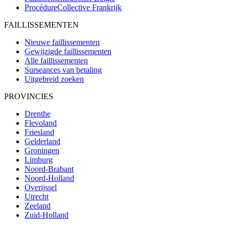
ProcédureCollective
Frankrijk
FAILLISSEMENTEN
Nieuwe faillissementen
Gewijzigde faillissementen
Alle faillissementen
Surseances van betaling
Uitgebreid zoeken
PROVINCIES
Drenthe
Flevoland
Friesland
Gelderland
Groningen
Limburg
Noord-Brabant
Noord-Holland
Overijssel
Utrecht
Zeeland
Zuid-Holland