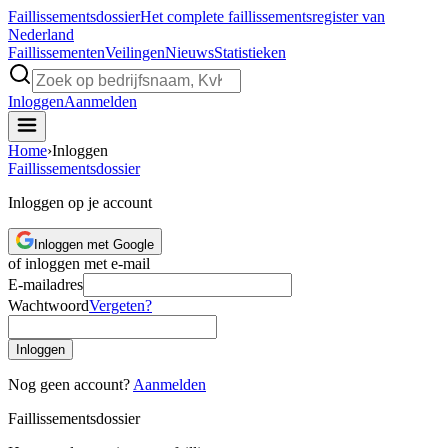
Faillissements
dossier
Het complete faillissementsregister van
Nederland
Faillissementen
Veilingen
Nieuws
Statistieken
Inloggen
Aanmelden
Home
›
Inloggen
Faillissements
dossier
Inloggen op je account
Inloggen met Google
of inloggen met e-mail
E-mailadres
Wachtwoord
Vergeten?
Inloggen
Nog geen account?
Aanmelden
Faillissements
dossier