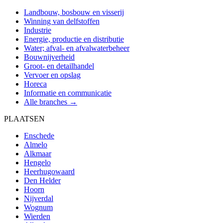
Landbouw, bosbouw en visserij
Winning van delfstoffen
Industrie
Energie, productie en distributie
Water; afval- en afvalwaterbeheer
Bouwnijverheid
Groot- en detailhandel
Vervoer en opslag
Horeca
Informatie en communicatie
Alle branches →
PLAATSEN
Enschede
Almelo
Alkmaar
Hengelo
Heerhugowaard
Den Helder
Hoorn
Nijverdal
Wognum
Wierden