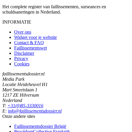
Het complete register van faillissementen, surseances en
schuldsaneringen in Nederland.
INFORMATIE
Over ons
Widget voor je website
Contact & FAQ
Faillissementswet
Disclaimer
Privacy
Cookies
faillissementsdossier.nl
Media Park
Locatie Heideheuvel H1
Mart Smeetslaan 1
1217 ZE Hilversum
Nederland
T:
+31(0)85-3330016
E:
info@faillissementsdossier.nl
Onze andere sites
Faillissementsdossier
België
ProcédureCollective
Frankrijk