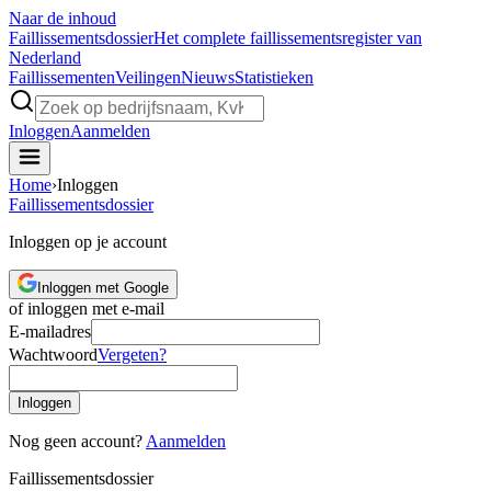
Naar de inhoud
Faillissements
dossier
Het complete faillissementsregister van
Nederland
Faillissementen
Veilingen
Nieuws
Statistieken
Inloggen
Aanmelden
Home
›
Inloggen
Faillissements
dossier
Inloggen op je account
Inloggen met Google
of inloggen met e-mail
E-mailadres
Wachtwoord
Vergeten?
Inloggen
Nog geen account?
Aanmelden
Faillissements
dossier