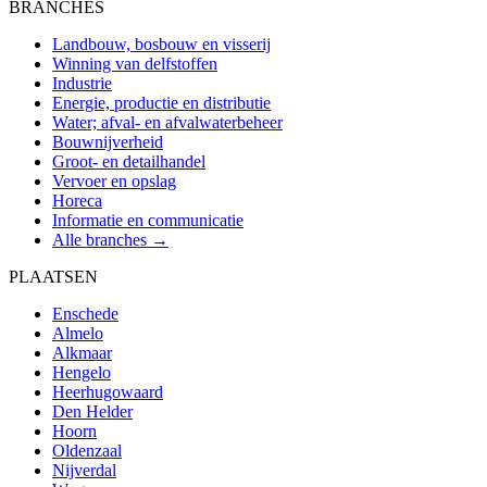
BRANCHES
Landbouw, bosbouw en visserij
Winning van delfstoffen
Industrie
Energie, productie en distributie
Water; afval- en afvalwaterbeheer
Bouwnijverheid
Groot- en detailhandel
Vervoer en opslag
Horeca
Informatie en communicatie
Alle branches →
PLAATSEN
Enschede
Almelo
Alkmaar
Hengelo
Heerhugowaard
Den Helder
Hoorn
Oldenzaal
Nijverdal