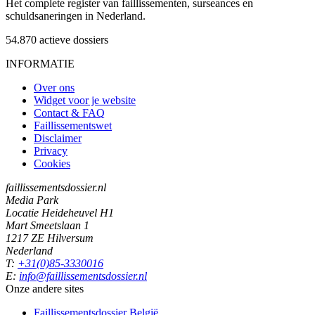
Het complete register van faillissementen, surseances en
schuldsaneringen in Nederland.
54.870
actieve dossiers
INFORMATIE
Over ons
Widget voor je website
Contact & FAQ
Faillissementswet
Disclaimer
Privacy
Cookies
faillissementsdossier.nl
Media Park
Locatie Heideheuvel H1
Mart Smeetslaan 1
1217 ZE Hilversum
Nederland
T:
+31(0)85-3330016
E:
info@faillissementsdossier.nl
Onze andere sites
Faillissementsdossier
België