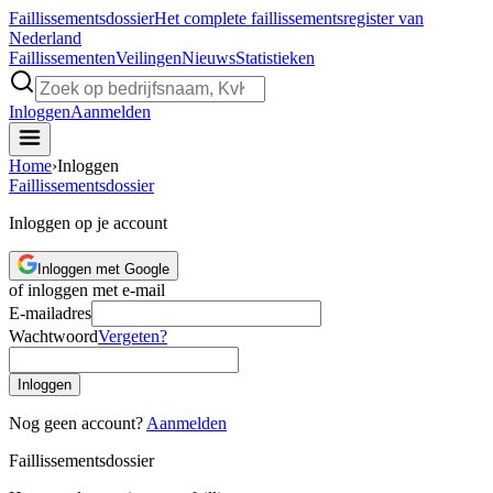
Faillissements
dossier
Het complete faillissementsregister van
Nederland
Faillissementen
Veilingen
Nieuws
Statistieken
Inloggen
Aanmelden
Home
›
Inloggen
Faillissements
dossier
Inloggen op je account
Inloggen met Google
of inloggen met e-mail
E-mailadres
Wachtwoord
Vergeten?
Inloggen
Nog geen account?
Aanmelden
Faillissements
dossier