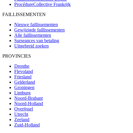
ProcédureCollective
Frankrijk
FAILLISSEMENTEN
Nieuwe faillissementen
Gewijzigde faillissementen
Alle faillissementen
Surseances van betaling
Uitgebreid zoeken
PROVINCIES
Drenthe
Flevoland
Friesland
Gelderland
Groningen
Limburg
Noord-Brabant
Noord-Holland
Overijssel
Utrecht
Zeeland
Zuid-Holland