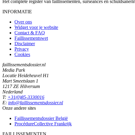
Het complete register van faillissementen, surseances en schuldsaner
INFORMATIE
Over ons
Widget voor je website
Contact & FAQ
Faillissementswet
Disclaimer
Privacy
Cookies
faillissementsdossier.nl
Media Park
Locatie Heideheuvel H1
Mart Smeetslaan 1
1217 ZE Hilversum
Nederland
T:
+31(0)85-3330016
E:
info@faillissementsdossier.nl
Onze andere sites
Faillissementsdossier
België
ProcédureCollective
Frankrijk
FAILLISSEMENTEN