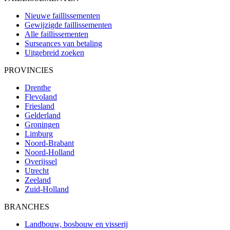
Nieuwe faillissementen
Gewijzigde faillissementen
Alle faillissementen
Surseances van betaling
Uitgebreid zoeken
PROVINCIES
Drenthe
Flevoland
Friesland
Gelderland
Groningen
Limburg
Noord-Brabant
Noord-Holland
Overijssel
Utrecht
Zeeland
Zuid-Holland
BRANCHES
Landbouw, bosbouw en visserij