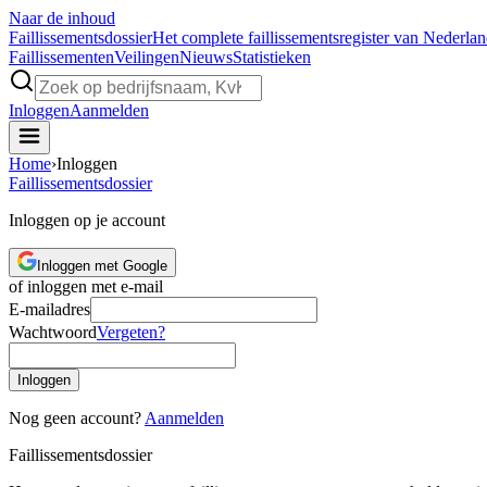
Naar de inhoud
Faillissements
dossier
Het complete faillissementsregister van Nederla
Faillissementen
Veilingen
Nieuws
Statistieken
Inloggen
Aanmelden
Home
›
Inloggen
Faillissements
dossier
Inloggen op je account
Inloggen met Google
of inloggen met e-mail
E-mailadres
Wachtwoord
Vergeten?
Inloggen
Nog geen account?
Aanmelden
Faillissements
dossier