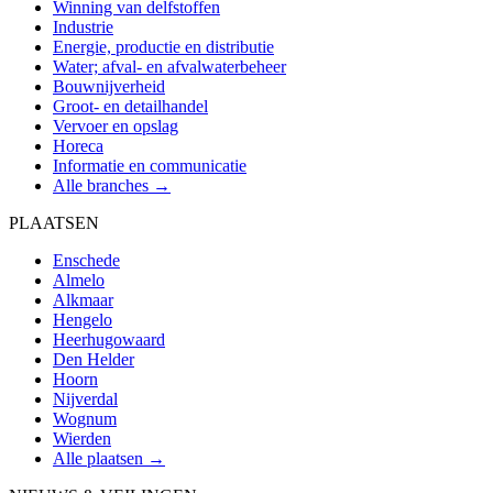
Winning van delfstoffen
Industrie
Energie, productie en distributie
Water; afval- en afvalwaterbeheer
Bouwnijverheid
Groot- en detailhandel
Vervoer en opslag
Horeca
Informatie en communicatie
Alle branches →
PLAATSEN
Enschede
Almelo
Alkmaar
Hengelo
Heerhugowaard
Den Helder
Hoorn
Nijverdal
Wognum
Wierden
Alle plaatsen →