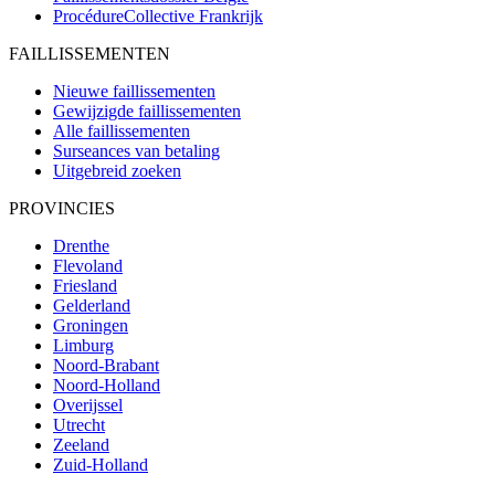
ProcédureCollective
Frankrijk
FAILLISSEMENTEN
Nieuwe faillissementen
Gewijzigde faillissementen
Alle faillissementen
Surseances van betaling
Uitgebreid zoeken
PROVINCIES
Drenthe
Flevoland
Friesland
Gelderland
Groningen
Limburg
Noord-Brabant
Noord-Holland
Overijssel
Utrecht
Zeeland
Zuid-Holland