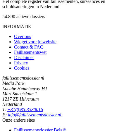
Het complete register van faillissementen, surseances en
schuldsaneringen in Nederland.
54.890
actieve dossiers
INFORMATIE
Over ons
Widget voor je website
Contact & FAQ
Faillissementswet
Disclaimer
Privacy
Cookies
faillissementsdossier.nl
Media Park
Locatie Heideheuvel H1
Mart Smeetslaan 1
1217 ZE Hilversum
Nederland
T:
+31(0)85-3330016
E:
info@faillissementsdossier.nl
Onze andere sites
Faillissementsdossier
België