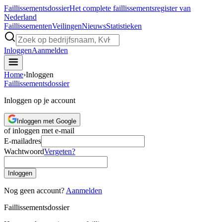
Faillissements
dossier
Het complete faillissementsregister van
Nederland
Faillissementen
Veilingen
Nieuws
Statistieken
Inloggen
Aanmelden
Home
›
Inloggen
Faillissements
dossier
Inloggen op je account
Inloggen met Google
of inloggen met e-mail
E-mailadres
Wachtwoord
Vergeten?
Inloggen
Nog geen account?
Aanmelden
Faillissements
dossier