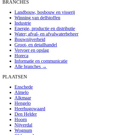
BRANCHES
Landbouw, bosbouw en visserij
Winning van delfstoffen
Industrie
Energie, productie en distributie
Water; afval- en afvalwaterbeheer
Bouwnijverheid
Groot- en detailhandel
Vervoer en opslag
Horeca
Informatie en communicatie
Alle branches →
PLAATSEN
Enschede
Almelo
Alkmaar
Hengelo
Heerhugowaard
Den Helder
Hoorn
Nijverdal
Wognum