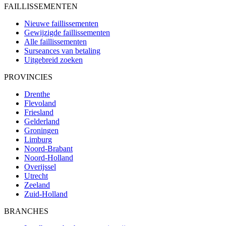
FAILLISSEMENTEN
Nieuwe faillissementen
Gewijzigde faillissementen
Alle faillissementen
Surseances van betaling
Uitgebreid zoeken
PROVINCIES
Drenthe
Flevoland
Friesland
Gelderland
Groningen
Limburg
Noord-Brabant
Noord-Holland
Overijssel
Utrecht
Zeeland
Zuid-Holland
BRANCHES