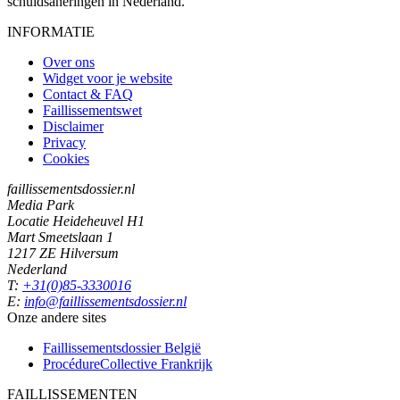
schuldsaneringen in Nederland.
INFORMATIE
Over ons
Widget voor je website
Contact & FAQ
Faillissementswet
Disclaimer
Privacy
Cookies
faillissementsdossier.nl
Media Park
Locatie Heideheuvel H1
Mart Smeetslaan 1
1217 ZE Hilversum
Nederland
T:
+31(0)85-3330016
E:
info@faillissementsdossier.nl
Onze andere sites
Faillissementsdossier
België
ProcédureCollective
Frankrijk
FAILLISSEMENTEN