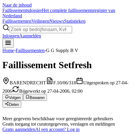
Naar de inhoud
Faillissements
dossier
Het complete faillissementsregister van
Nederland
Faillissementen
Veilingen
Nieuws
Statistieken
Inloggen
Aanmelden
Home
›
Faillissementen
›
G G Supply B V
Faillissement
Setfresh
BARENDRECHT
F.10/06/318
Uitgesproken op 27-04-
2006
Bijgewerkt op 27-04-2006, 02:00
Volgen
Bewaren
Delen
Meer gegevens beschikbaar voor geregistreerde gebruikers
Gratis toegang tot curatorgegevens, verslagen en meldingen
Gratis aanmelden
Al een account? Log in