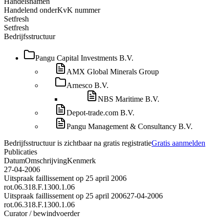
Handelsnamen
Handelend onder
KvK nummer
Setfresh
Setfresh
Bedrijfsstructuur
Pangu Capital Investments B.V.
AMX Global Minerals Group
Arnesco B.V.
NBS Maritime B.V.
Depot-trade.com B.V.
Pangu Management & Consultancy B.V.
Bedrijfsstructuur is zichtbaar na gratis registratie
Gratis aanmelden
Publicaties
Datum
Omschrijving
Kenmerk
27-04-2006
Uitspraak faillissement op 25 april 2006
rot.06.318.F.1300.1.06
Uitspraak faillissement op 25 april 2006
27-04-2006
rot.06.318.F.1300.1.06
Curator / bewindvoerder