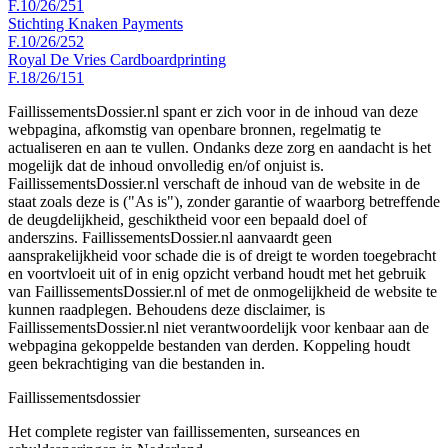
F.10/26/251
Stichting Knaken Payments
F.10/26/252
Royal De Vries Cardboardprinting
F.18/26/151
FaillissementsDossier.nl spant er zich voor in de inhoud van deze
webpagina, afkomstig van openbare bronnen, regelmatig te
actualiseren en aan te vullen. Ondanks deze zorg en aandacht is het
mogelijk dat de inhoud onvolledig en/of onjuist is.
FaillissementsDossier.nl verschaft de inhoud van de website in de
staat zoals deze is ("As is"), zonder garantie of waarborg betreffende
de deugdelijkheid, geschiktheid voor een bepaald doel of
anderszins. FaillissementsDossier.nl aanvaardt geen
aansprakelijkheid voor schade die is of dreigt te worden toegebracht
en voortvloeit uit of in enig opzicht verband houdt met het gebruik
van FaillissementsDossier.nl of met de onmogelijkheid de website te
kunnen raadplegen. Behoudens deze disclaimer, is
FaillissementsDossier.nl niet verantwoordelijk voor kenbaar aan de
webpagina gekoppelde bestanden van derden. Koppeling houdt
geen bekrachtiging van die bestanden in.
Faillissements
dossier
Het complete register van faillissementen, surseances en