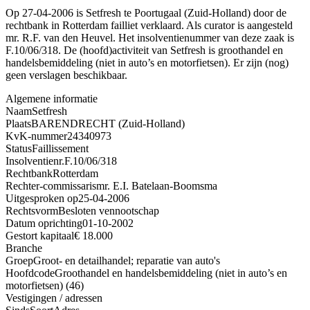
Op 27-04-2006 is Setfresh te Poortugaal (Zuid-Holland) door de
rechtbank in Rotterdam failliet verklaard. Als curator is aangesteld
mr. R.F. van den Heuvel. Het insolventienummer van deze zaak is
F.10/06/318. De (hoofd)activiteit van Setfresh is groothandel en
handelsbemiddeling (niet in auto’s en motorfietsen). Er zijn (nog)
geen verslagen beschikbaar.
Algemene informatie
Naam
Setfresh
Plaats
BARENDRECHT (Zuid-Holland)
KvK-nummer
24340973
Status
Faillissement
Insolventienr.
F.10/06/318
Rechtbank
Rotterdam
Rechter-commissaris
mr. E.I. Batelaan-Boomsma
Uitgesproken op
25-04-2006
Rechtsvorm
Besloten vennootschap
Datum oprichting
01-10-2002
Gestort kapitaal
€ 18.000
Branche
Groep
Groot- en detailhandel; reparatie van auto's
Hoofdcode
Groothandel en handelsbemiddeling (niet in auto’s en
motorfietsen) (46)
Vestigingen / adressen