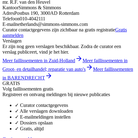
mr. R.F. van den Heuvel
Kantoor
Simmons & Simmons
Adres
Postbus 190, 3000AD Rotterdam
Telefoon
010-4042111
E-mail
netherlands@simmons-simmons.com
Curator contactgegevens zijn zichtbaar na gratis registratie
Gratis
aanmelden
Verslagen
Er zijn nog geen verslagen beschikbaar. Zodra de curator een
verslag publiceert, vind je het hier.
Meer faillissementen in Zuid-Holland
Meer faillissementen in
Groot- en detailhandel; reparatie van auto's
Meer faillissementen
in BARENDRECHT
GRATIS
Volg faillissementen gratis
Registreer en ontvang meldingen bij nieuwe publicaties
✓
Curator contactgegevens
✓
Alle verslagen downloaden
✓
E-mailmeldingen instellen
✓
Dossiers opslaan
✓
Gratis, altijd