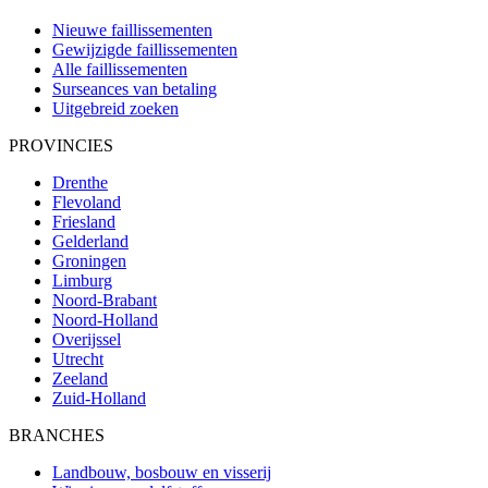
Nieuwe faillissementen
Gewijzigde faillissementen
Alle faillissementen
Surseances van betaling
Uitgebreid zoeken
PROVINCIES
Drenthe
Flevoland
Friesland
Gelderland
Groningen
Limburg
Noord-Brabant
Noord-Holland
Overijssel
Utrecht
Zeeland
Zuid-Holland
BRANCHES
Landbouw, bosbouw en visserij