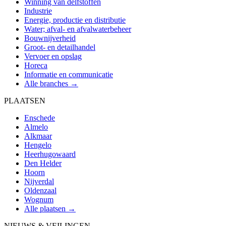
Winning van delfstoffen
Industrie
Energie, productie en distributie
Water; afval- en afvalwaterbeheer
Bouwnijverheid
Groot- en detailhandel
Vervoer en opslag
Horeca
Informatie en communicatie
Alle branches →
PLAATSEN
Enschede
Almelo
Alkmaar
Hengelo
Heerhugowaard
Den Helder
Hoorn
Nijverdal
Oldenzaal
Wognum
Alle plaatsen →
NIEUWS & VEILINGEN