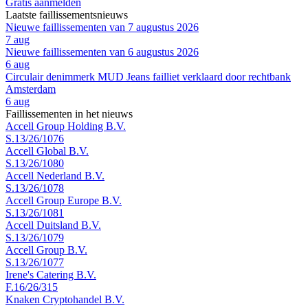
Gratis aanmelden
Laatste faillissementsnieuws
Nieuwe faillissementen van 7 augustus 2026
7 aug
Nieuwe faillissementen van 6 augustus 2026
6 aug
Circulair denimmerk MUD Jeans failliet verklaard door rechtbank
Amsterdam
6 aug
Faillissementen in het nieuws
Accell Group Holding B.V.
S.13/26/1076
Accell Global B.V.
S.13/26/1080
Accell Nederland B.V.
S.13/26/1078
Accell Group Europe B.V.
S.13/26/1081
Accell Duitsland B.V.
S.13/26/1079
Accell Group B.V.
S.13/26/1077
Irene's Catering B.V.
F.16/26/315
Knaken Cryptohandel B.V.